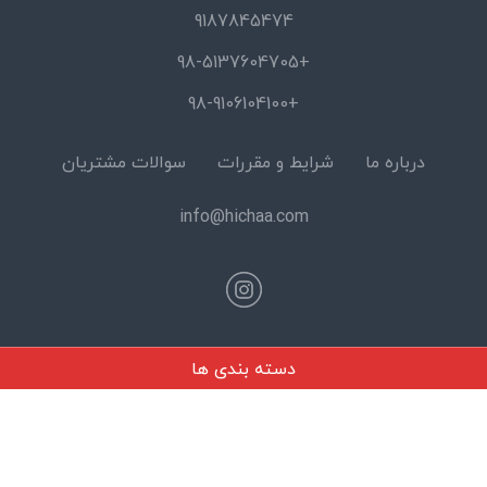
9187845474
+98-5137604705
+98-9106104100
درباره ما
شرایط و مقررات
سوالات مشتریان
info@hichaa.com
دسته بندی ها
© 2026 Hicha Gallery All Rights reserved