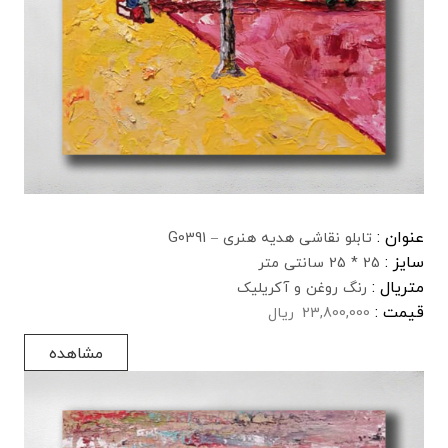
عنوان :
تابلو نقاشی هدیه هنری – G0391
سایز :
25 * 25 سانتی متر
متریال :
رنگ روغن و آکریلیک
قیمت :
23,800,000
ریال
مشاهده