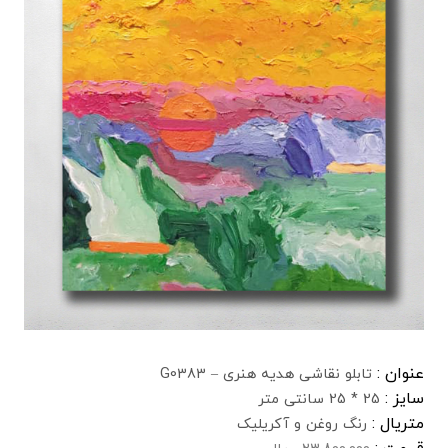
عنوان :
تابلو نقاشی هدیه هنری – G0383
سایز :
25 * 25 سانتی متر
متریال :
رنگ روغن و آکریلیک