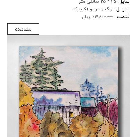
سایز :
25 * 25 سانتی متر
متریال :
رنگ روغن و آکریلیک
قیمت :
23,800,000
ریال
مشاهده