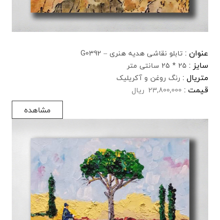
عنوان :
تابلو نقاشی هدیه هنری – G0392
سایز :
25 * 25 سانتی متر
متریال :
رنگ روغن و آکریلیک
قیمت :
23,800,000
ریال
مشاهده