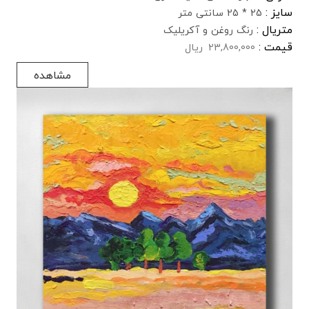
سایز :
25 * 25 سانتی متر
متریال :
رنگ روغن و آکریلیک
قیمت :
23,800,000
ریال
مشاهده