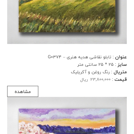
عنوان :
تابلو نقاشی هدیه هنری – G0374
سایز :
25 * 25 سانتی متر
متریال :
رنگ روغن و آکریلیک
قیمت :
23,800,000
ریال
مشاهده