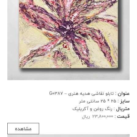
عنوان :
تابلو نقاشی هدیه هنری – G0387
سایز :
25 * 25 سانتی متر
متریال :
رنگ روغن و آکریلیک
قیمت :
23,800,000
ریال
مشاهده