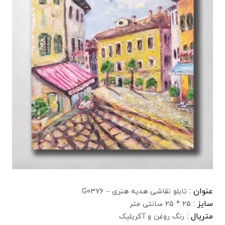
عنوان :
تابلو نقاشی هدیه هنری – G0376
سایز :
25 * 25 سانتی متر
متریال :
رنگ روغن و آکریلیک