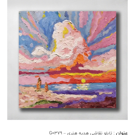
عنوان :
تابلو نقاشی هدیه هنری – G0379