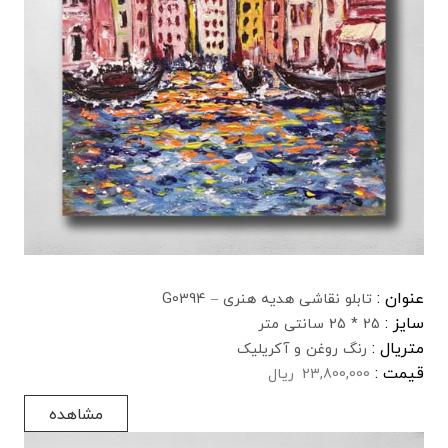
عنوان :
تابلو نقاشی هدیه هنری – G0394
سایز :
25 * 25 سانتی متر
متریال :
رنگ روغن و آکریلیک
قیمت :
23,800,000
ریال
مشاهده