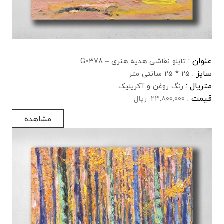
عنوان :
تابلو نقاشی هدیه هنری – G0378
سایز :
25 * 25 سانتی متر
متریال :
رنگ روغن و آکریلیک
قیمت :
23,800,000
ریال
مشاهده