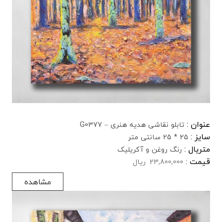
عنوان :
تابلو نقاشی هدیه هنری – G0377
سایز :
25 * 25 سانتی متر
متریال :
رنگ روغن و آکریلیک
قیمت :
23,800,000
ریال
مشاهده