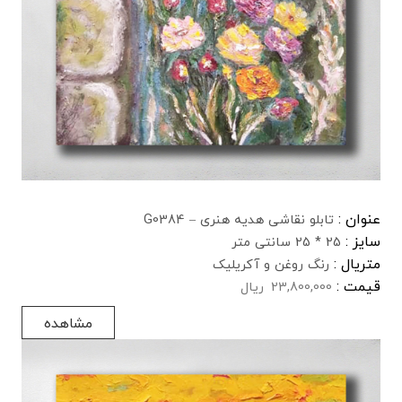
عنوان :
تابلو نقاشی هدیه هنری – G0384
سایز :
25 * 25 سانتی متر
متریال :
رنگ روغن و آکریلیک
قیمت :
23,800,000
ریال
مشاهده