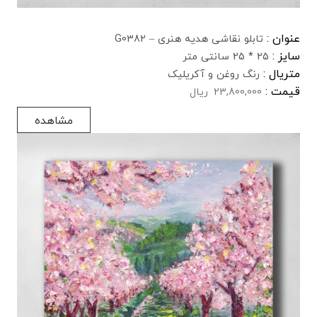
عنوان :
تابلو نقاشی هدیه هنری – G0382
سایز :
25 * 25 سانتی متر
متریال :
رنگ روغن و آکریلیک
قیمت :
23,800,000
ریال
مشاهده