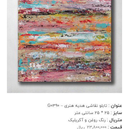
عنوان :
تابلو نقاشی هدیه هنری – G0390
سایز :
25 * 25 سانتی متر
متریال :
رنگ روغن و آکریلیک
قیمت :
23,800,000
ریال