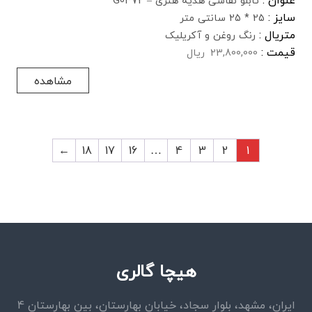
عنوان :
تابلو نقاشی هدیه هنری – G0372
سایز :
25 * 25 سانتی متر
متریال :
رنگ روغن و آکریلیک
قیمت :
23,800,000
ریال
مشاهده
←
18
17
16
…
4
3
2
1
هیچا گالری
ایران، مشهد، بلوار سجاد، خیابان بهارستان، بین بهارستان 4