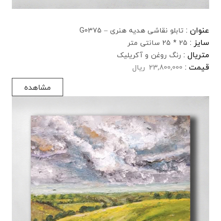
عنوان :
تابلو نقاشی هدیه هنری – G0375
سایز :
25 * 25 سانتی متر
متریال :
رنگ روغن و آکریلیک
قیمت :
23,800,000
ریال
مشاهده