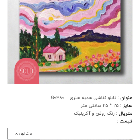
عنوان :
تابلو نقاشی هدیه هنری – G0380
سایز :
25 * 25 سانتی متر
متریال :
رنگ روغن و آکریلیک
قیمت :
مشاهده