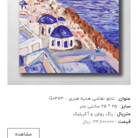
عنوان :
تابلو نقاشی هدیه هنری – G0373
سایز :
25 * 25 سانتی متر
متریال :
رنگ روغن و آکریلیک
قیمت :
23,800,000
ریال
مشاهده