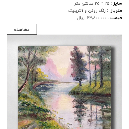
سایز :
25 * 25 سانتی متر
متریال :
رنگ روغن و آکریلیک
قیمت :
23,800,000
ریال
مشاهده