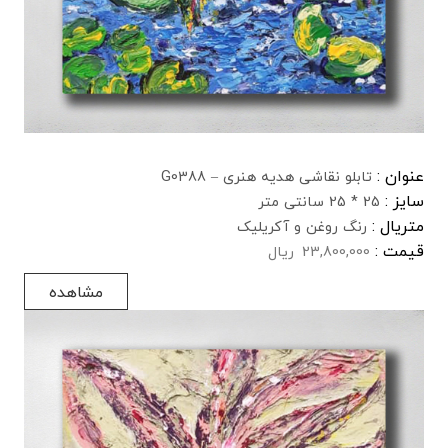
عنوان :
تابلو نقاشی هدیه هنری – G0388
سایز :
25 * 25 سانتی متر
متریال :
رنگ روغن و آکریلیک
قیمت :
23,800,000
ریال
مشاهده