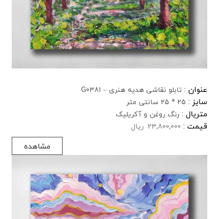
عنوان :
تابلو نقاشی هدیه هنری – G0381
سایز :
25 * 25 سانتی متر
متریال :
رنگ روغن و آکریلیک
قیمت :
23,800,000
ریال
مشاهده