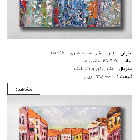
عنوان :
تابلو نقاشی هدیه هنری – G0395
سایز :
25 * 25 سانتی متر
متریال :
رنگ روغن و آکریلیک
قیمت :
23,800,000
ریال
مشاهده