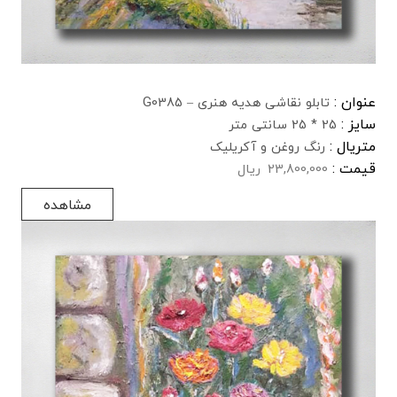
عنوان :
تابلو نقاشی هدیه هنری – G0385
سایز :
25 * 25 سانتی متر
متریال :
رنگ روغن و آکریلیک
قیمت :
23,800,000
ریال
مشاهده