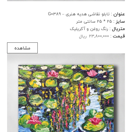
عنوان :
تابلو نقاشی هدیه هنری – G0389
سایز :
25 * 25 سانتی متر
متریال :
رنگ روغن و آکریلیک
قیمت :
23,800,000
ریال
مشاهده