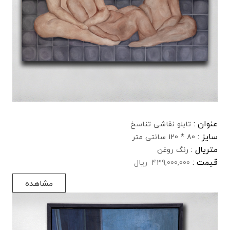
عنوان :
تابلو نقاشی تناسخ
سایز :
80 * 120 سانتی متر
متریال :
رنگ روغن
قیمت :
439,000,000
ریال
مشاهده