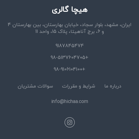
هیچا گالری
ایران، مشهد، بلوار سجاد، خیابان بهارستان، بین بهارستان 4
و 6، برج آناهیتا، پلاک 15، واحد 11
9187845474
+98-5137604705
+98-9106104100
درباره ما
شرایط و مقررات
سوالات مشتریان
info@hichaa.com