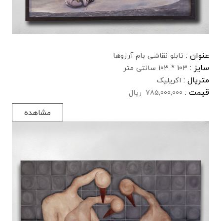
عنوان :
تابلو نقاشی بام آرزوها
سایز :
103 * 103 سانتی متر
متریال :
اکریلیک
قیمت :
785,000,000
ریال
مشاهده