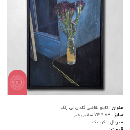
عنوان :
تابلو نقاشی گلدان بی رنگ
سایز :
53 * 73 سانتی متر
متریال :
اکریلیک
قیمت :