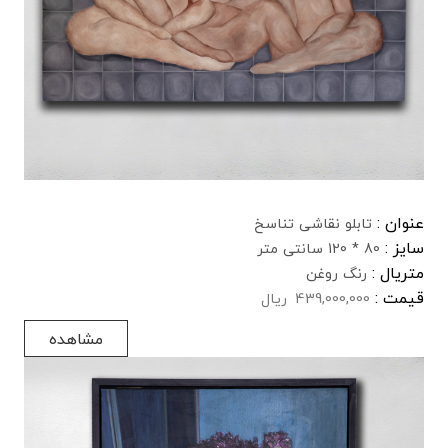
عنوان :
تابلو نقاشی تناسخ
سایز :
80 * 120 سانتی متر
متریال :
رنگ روغن
قیمت :
439,000,000
ریال
مشاهده