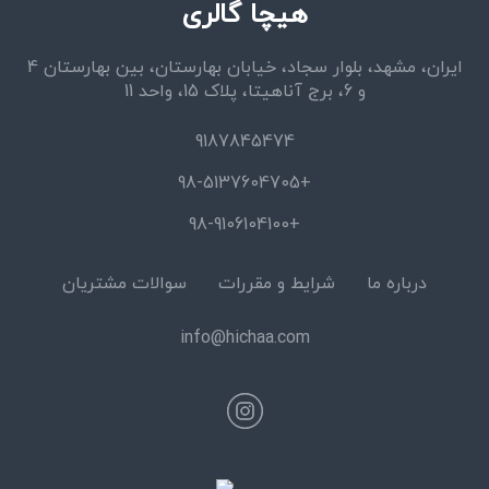
هیچا گالری
ایران، مشهد، بلوار سجاد، خیابان بهارستان، بین بهارستان 4
و 6، برج آناهیتا، پلاک 15، واحد 11
9187845474
+98-5137604705
+98-9106104100
درباره ما
شرایط و مقررات
سوالات مشتریان
info@hichaa.com