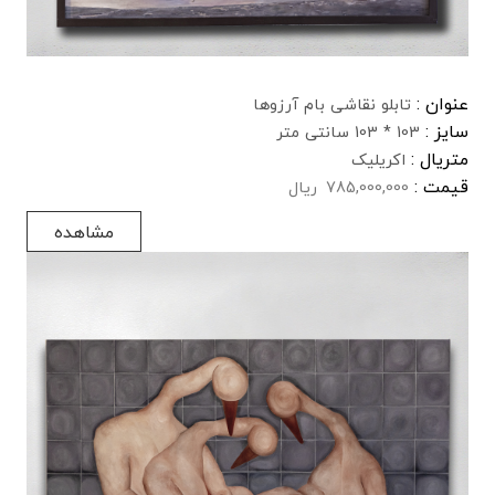
عنوان :
تابلو نقاشی بام آرزوها
سایز :
103 * 103 سانتی متر
متریال :
اکریلیک
قیمت :
785,000,000
ریال
مشاهده