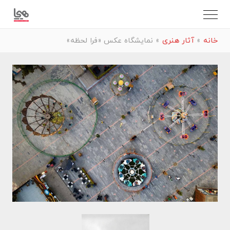
خانه
»
آثار هنری
»
نمایشگاه عکس «فرا لحظه»