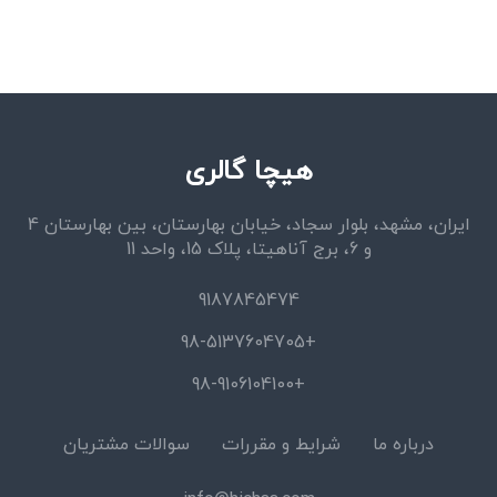
هیچا گالری
ایران، مشهد، بلوار سجاد، خیابان بهارستان، بین بهارستان 4
و 6، برج آناهیتا، پلاک 15، واحد 11
9187845474
+98-5137604705
+98-9106104100
درباره ما
شرایط و مقررات
سوالات مشتریان