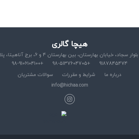
هیچا گالری
اد، خیابان بهارستان، بین بهارستان 4 و 6، برج آناهیتا، پلاک 15، واحد 11
+98-9106104100
+98-5137604705
9187845474
درباره ما
شرایط و مقررات
سوالات مشتریان
info@hichaa.com