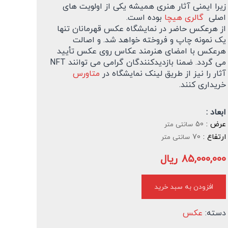
زیرا ایمنی آثار هنری همیشه یکی از اولویت های
اصلی
گالری هیچا
بوده است.
از هرعکس حاضر در نمایشگاه عکس قهرمانان تنها
یک نمونه چاپ و فروخته خواهد شد. و اصالت
هرعکس با امضای هنرمند عکاس روی عکس تأیید
می گردد. ضمنا بازدیدکنندگان گرامی می توانند NFT
آثار را نیز از طریق لینک نمایشگاه در
متاورس
خریداری کنند.
ابعاد :
عرض :
50
سانتی متر
ارتفاع :
70
سانتی متر
85,000,000
ریال
افزودن به سبد خرید
دسته:
عکس