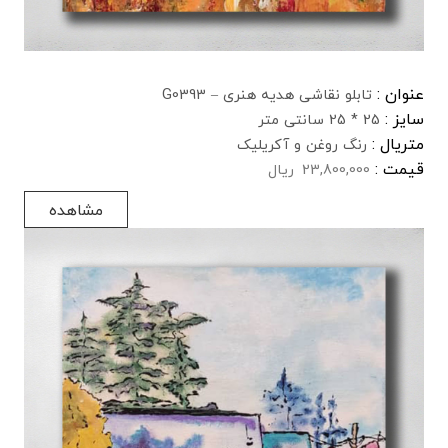
عنوان :
تابلو نقاشی هدیه هنری – G0393
سایز :
25 * 25 سانتی متر
متریال :
رنگ روغن و آکریلیک
قیمت :
23,800,000
ریال
مشاهده