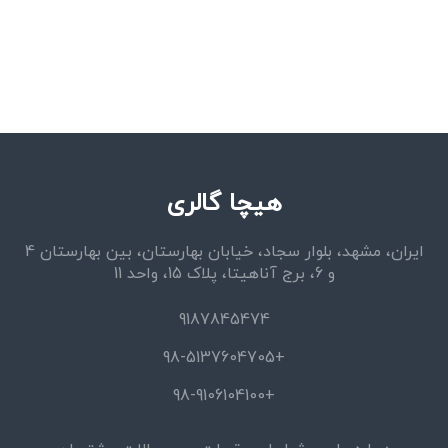
هیچا گالری
ایران، مشهد، بلوار سجاد، خیابان بهارستان، بین بهارستان 4
و 6، برج آناهیتا، پلاک 15، واحد 11
9187845474
+98-5137604705
+98-9106104100