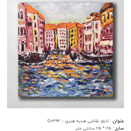
عنوان :
تابلو نقاشی هدیه هنری – G0394
سایز :
25 * 25 سانتی متر