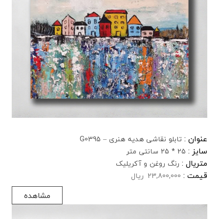
عنوان :
تابلو نقاشی هدیه هنری – G0395
سایز :
25 * 25 سانتی متر
متریال :
رنگ روغن و آکریلیک
قیمت :
23,800,000
ریال
مشاهده