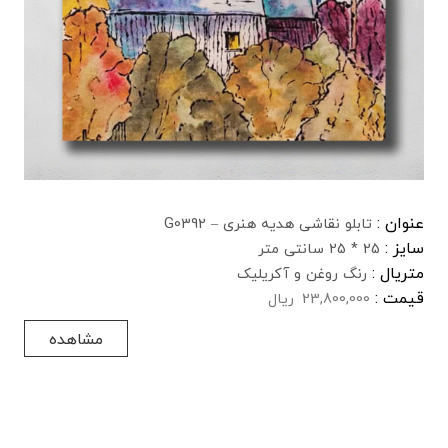
عنوان :
تابلو نقاشی هدیه هنری – G0392
سایز :
25 * 25 سانتی متر
متریال :
رنگ روغن و آکریلیک
قیمت :
23,800,000
ریال
مشاهده