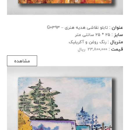
عنوان :
تابلو نقاشی هدیه هنری – G0393
سایز :
25 * 25 سانتی متر
متریال :
رنگ روغن و آکریلیک
قیمت :
23,800,000
ریال
مشاهده