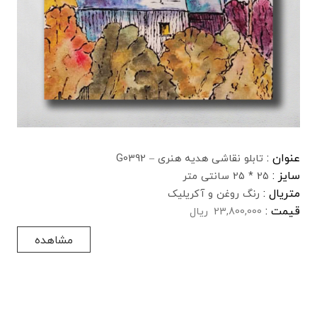
عنوان :
تابلو نقاشی هدیه هنری – G0392
سایز :
25 * 25 سانتی متر
متریال :
رنگ روغن و آکریلیک
قیمت :
23,800,000
ریال
مشاهده