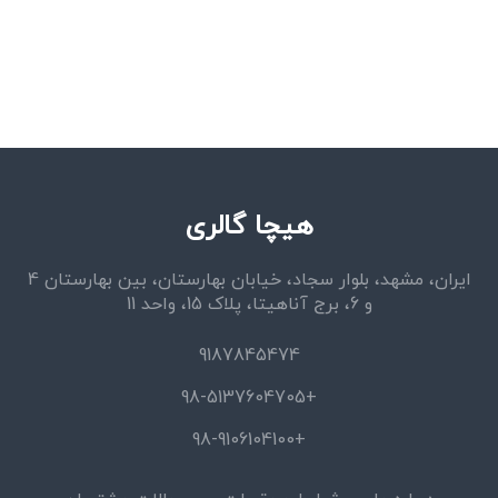
هیچا گالری
ایران، مشهد، بلوار سجاد، خیابان بهارستان، بین بهارستان 4
و 6، برج آناهیتا، پلاک 15، واحد 11
9187845474
+98-5137604705
+98-9106104100