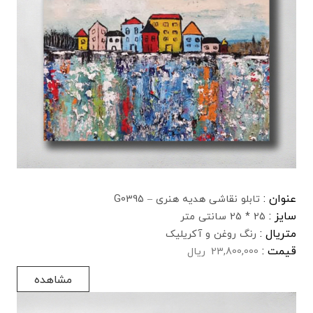
عنوان :
تابلو نقاشی هدیه هنری – G0395
سایز :
25 * 25 سانتی متر
متریال :
رنگ روغن و آکریلیک
قیمت :
23,800,000
ریال
مشاهده