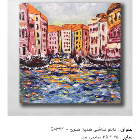
عنوان :
تابلو نقاشی هدیه هنری – G0394
سایز :
25 * 25 سانتی متر