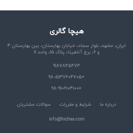
هیچا گالری
ایران، مشهد، بلوار سجاد، خیابان بهارستان، بین بهارستان 4
و 6، برج آناهیتا، پلاک 15، واحد 11
9187845474
+98-5137604705
+98-9106104100
درباره ما
شرایط و مقررات
سوالات مشتریان
info@hichaa.com