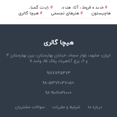
خرید و فروش آثار هنری
رابرت گمیل
هاچیستون
هنرهای تجسمی
هیچا گالری
هیچا گالری
ایران، مشهد، بلوار سجاد، خیابان بهارستان، بین بهارستان 4
و 6، برج آناهیتا، پلاک 15، واحد 11
9187845474
+98-5137604705
+98-9106104100
درباره ما
شرایط و مقررات
سوالات مشتریان