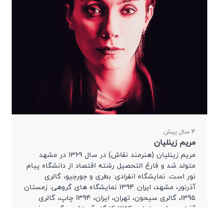
4 سال پیش
مریم زینلیان
مریم زینلیان (هنرمند نقاش) در سال 1369 در مشهد
متولد شد و فارغ التحصیل رشته اقتصاد از دانشگاه پیام
نور است. نمایشگاه انفرادی: بطری و جورجیو، گالری
آذرنور، مشهد، ایران 1394 نمایشگاه های گروهی: زمستان
1395، گالری سیحون، تهران، ایران، 1394 چاپ، گالری
آذرنور، مشهد، ایران، ۱۳۹۴ کارگاه آموزشی «گیج بر فرم