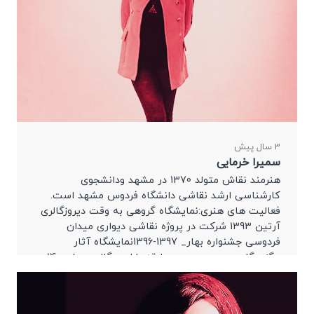
3 سال پیش
سمیرا خرمایی
هنرمند نقاش متولد 1370 در مشهد ودانشجوی
کارشناسی ارشد نقاشی دانشگاه فردوس مشهد است.
فعالیت های هنری:نمایشگاه گروهی به وقت دیروزگالری
آرتین 1393 شرکت در پروژه نقاشی دیواری میدان
فردوسی جشنواره بهار_ 1397-1396نمایشگاه آثار
برگزیدگان سومین دوره مسابقه طراحی گالری روند1400
برگزیده سومین دوره مسابقه طراحی گالری روند_1400
نمایشگاه گروهی پارادوکسیکال گالری نووان1400
نمایشگاه گروهی […]