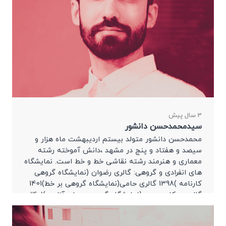
3 سال پیش
سیدمحمدحسن دانشور
محمدحسن دانشور متولد بیستم اردیبهشت ماه هزار و
سیصد و هفتاد و پنج در مشهد ،دانش آموخته رشته
معماری و هنرمند رشته نقاشی خط و خط است. نمایشگاه
های انفرادی و گروهی: گالری رضوان (نمایشگاه گروهی
کارنامه )1398 گالری حامی(نمایشگاه گروهی بر خط)1401
گالری پیکاسو دوبی(نمایشگاه گروهی رویای آزادی )1401