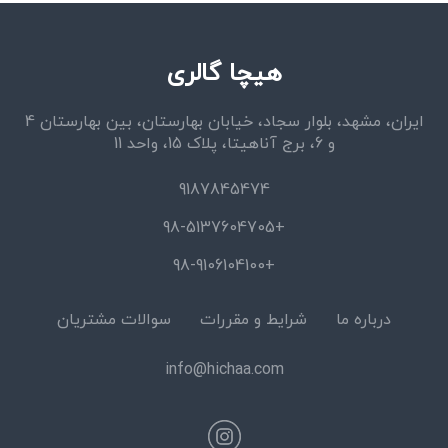
هیچا گالری
ایران، مشهد، بلوار سجاد، خیابان بهارستان، بین بهارستان 4
و 6، برج آناهیتا، پلاک 15، واحد 11
9187845474
+98-5137604705
+98-9106104100
درباره ما
شرایط و مقررات
سوالات مشتریان
info@hichaa.com