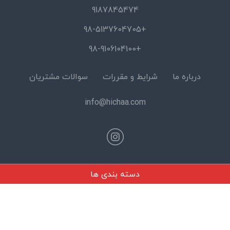
9187845474
+98-5137604705
+98-9106104100
درباره ما
شرایط و مقررات
سوالات مشتریان
info@hichaa.com
دسته بندی ها
© 2026 Hicha Gallery All Rights reserved