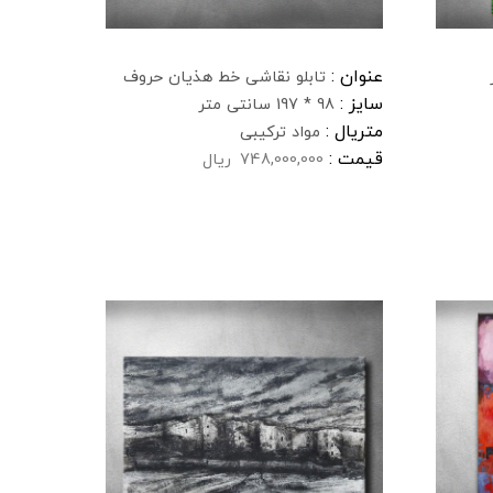
عنوان :
تابلو نقاشی خط هذیان حروف
سایز :
98 * 197 سانتی متر
متریال :
مواد ترکیبی
قیمت :
748,000,000
ریال