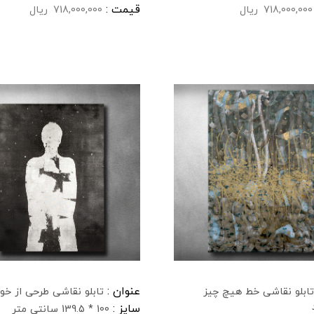
قیمت :
718,000,000
ریال
718,000,000
ریال
عنوان :
تابلو نقاشی خط هیچ چیز
تابلو نقاشی طرحی از خو
سایز :
100 * 139.5 سانتی متر