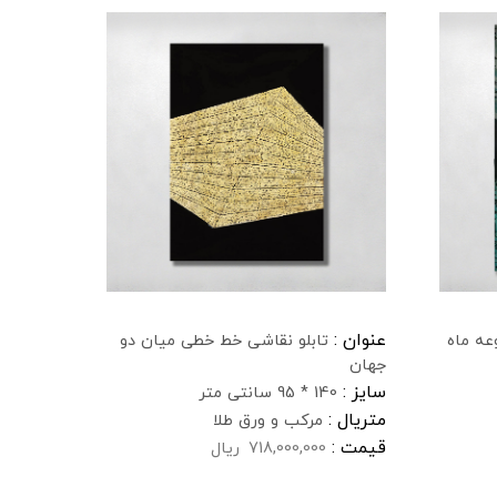
عنوان :
عه ماه
تابلو نقاشی خط خطی میان دو
جهان
سایز :
140 * 95 سانتی متر
متریال :
مرکب و ورق طلا
قیمت :
718,000,000
ریال