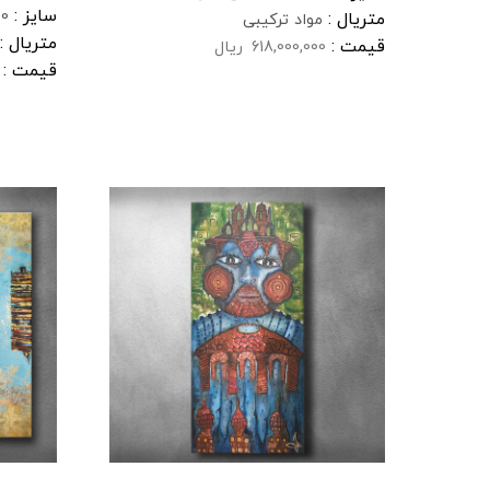
سایز :
120 * 9.5
متریال :
مواد ترکیبی
متریال :
قیمت :
618,000,000
ریال
قیمت :