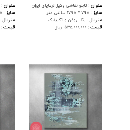
عنوان :
عنوان :
تابلو نقاشی وکیل‌الرعایای ایران
سایز :
سایز :
79.5 * 179.5 سانتی متر
138.5 
متریال :
متریال :
رنگ روغن و آکریلیک
قیمت :
قیمت :
535,000,000
ریال