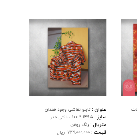
عنوان :
ات
تابلو نقاشی وجود فقدان
سایز :
149.5 * 100 سانتی متر
متریال :
رنگ روغن
قیمت :
749,000,000
ریال