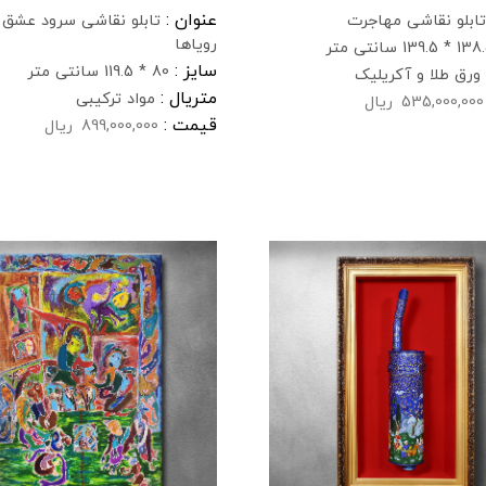
عنوان :
تابلو نقاشی مهاجرت
تابلو نقاشی سرود عشق 
رویاها
* 139.5 سانتی متر
سایز :
80 * 119.5 سانتی متر
ورق طلا و آکریلیک
متریال :
مواد ترکیبی
535,000,000
ریال
قیمت :
899,000,000
ریال