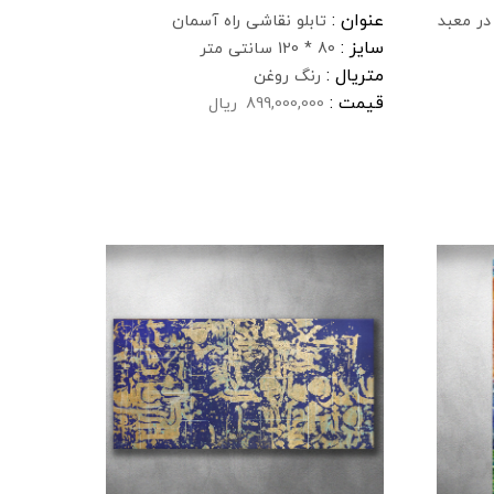
عنوان :
در معبد
تابلو نقاشی راه آسمان
سایز :
80 * 120 سانتی متر
متریال :
رنگ روغن
قیمت :
899,000,000
ریال