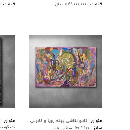
قیمت :
قیمت :
549,000,000
ریال
عنوان :
عنوان :
تابلو نقاشی پهنه رویا و کابوس
نمیگویند
سایز :
100 * 150 سانتی متر