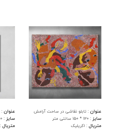
عنوان :
عنوان :
تابلو نقاشی در ساحت آرامش
سایز :
سایز :
120 * 150 سانتی متر
90 * 145 سا
متریال :
متریال :
اکریلیک