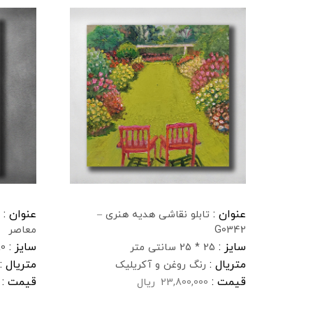
عنوان :
عنوان :
تابلو نقاشی هدیه هنری –
G0342
معاصر
سایز :
سایز :
25 * 25 سانتی متر
80 * 120 
متریال :
متریال :
رنگ روغن و آکریلیک
قیمت :
قیمت :
23,800,000
ریال