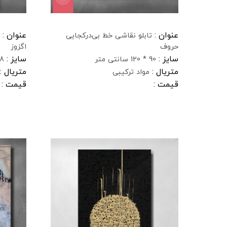
عنوان :
عنوان :
تابلو نقاشی خط بی‌درکجایی
حروف
اگزوز
سایز :
سایز :
90 * 120 سانتی متر
18 * 114 سان
متریال :
متریال :
مواد ترکیبی
قیمت :
قیمت :