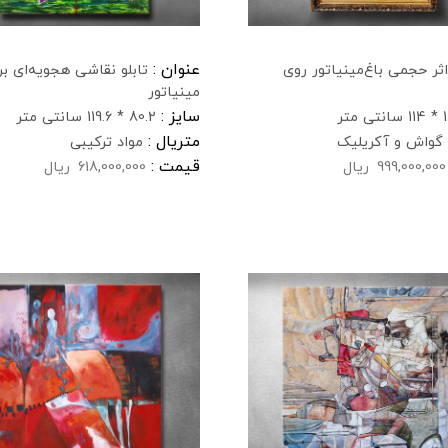
عنوان :
اثر حجمی باغ‌مینیاتور روی
تابلو نقاشی هجویه‌ای بر
مینیاتور
سایز :
تی متر
80.2 * 119.6 سانتی متر
متریال :
گواش و آکریلیک
مواد ترکیبی
قیمت :
999,000,000
ریال
618,000,000
ریال