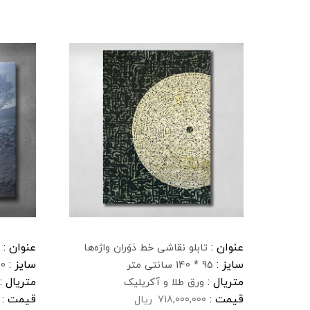
عنوان :
عنوان :
تابلو نقاشی خط دَوَران واژه‌ها
سایز :
سایز :
95 * 140 سانتی متر
150 * 50
متریال :
متریال :
ورق طلا و آکریلیک
قیمت :
قیمت :
718,000,000
ریال