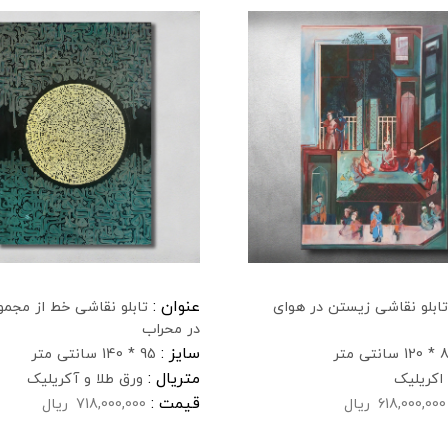
عنوان :
تابلو نقاشی زیستن در هوای
تابلو نقاشی خط از مجمو
در محراب
سایز :
سانتی متر
95 * 140 سانتی متر
متریال :
اکریلیک
ورق طلا و آکریلیک
قیمت :
618,000,000
ریال
718,000,000
ریال