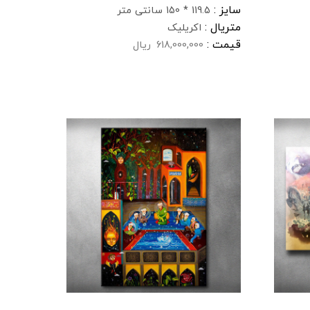
سایز :
119.5 * 150 سانتی متر
متریال :
اکریلیک
قیمت :
618,000,000
ریال