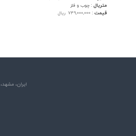
متریال :
چوب و فلز
قیمت :
749,000,000
ریال
ایران، مشهد، بلوار سج