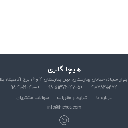
هیچا گالری
اد، خیابان بهارستان، بین بهارستان 4 و 6، برج آناهیتا، پلاک 15، واحد 11
+98-9106104100
+98-5137604705
9187845474
درباره ما
شرایط و مقررات
سوالات مشتریان
info@hichaa.com