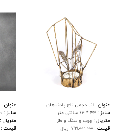
عنوان :
عنوان :
اثر حجمی تاج پادشاهان
سایز :
سایز :
43 * 64 سانتی متر
60 * 90 سا
متریال :
متریال :
چوب و سنگ و فلز
قیمت :
قیمت :
799,000,000
ریال