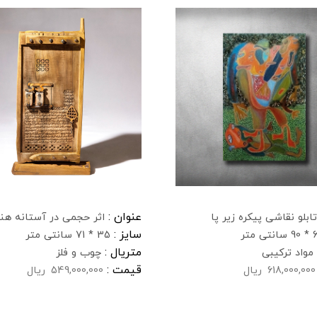
عنوان :
تابلو نقاشی پیکره زیر پا
اثر حجمی در آستانه هنر
سایز :
نتی متر
35 * 71 سانتی متر
متریال :
مواد ترکیبی
چوب و فلز
قیمت :
618,000,000
ریال
549,000,000
ریال