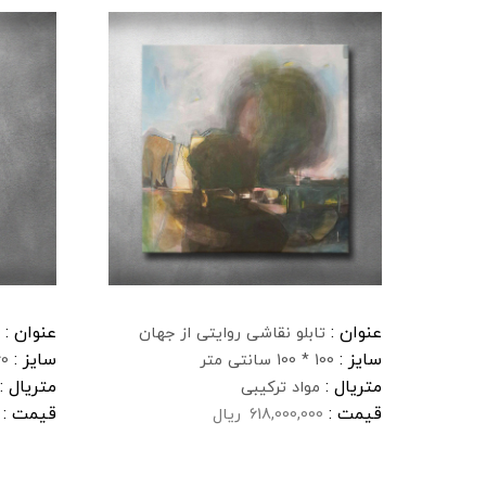
عنوان :
عنوان :
تابلو نقاشی روایتی از جهان
سایز :
سایز :
100 * 100 سانتی متر
60 * 90 سا
متریال :
متریال :
مواد ترکیبی
قیمت :
قیمت :
618,000,000
ریال