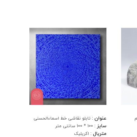
عنوان :
م
تابلو نقاشی خط اسماءالحسنی
سایز :
100 * 100 سانتی متر
متریال :
اکریلیک