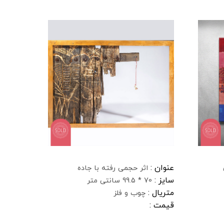
عنوان :
اثر حجمی رفته با جاده
سایز :
70 * 99.5 سانتی متر
متریال :
چوب و فلز
قیمت :