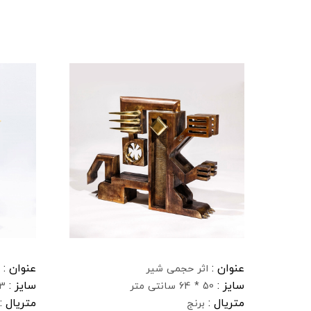
عنوان :
عنوان :
اثر حجمی شیر
سایز :
سایز :
50 * 64 سانتی متر
23 * 66 
متریال :
متریال :
برنج