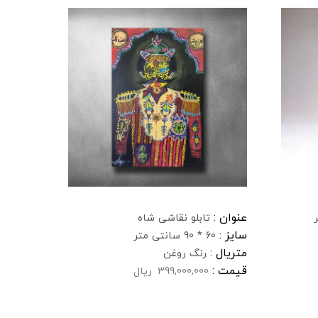
عنوان :
تابلو نقاشی شاه
سایز :
60 * 90 سانتی متر
متریال :
رنگ روغن
قیمت :
399,000,000
ریال