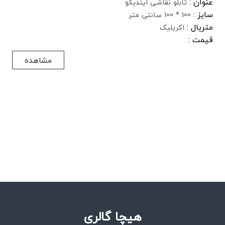
عنوان :
تابلو نقاشی ایندیگو
سایز :
100 * 100 سانتی متر
متریال :
اکریلیک
قیمت :
مشاهده
هیچا گالری