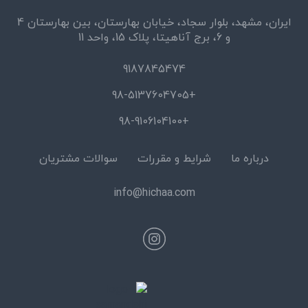
ایران، مشهد، بلوار سجاد، خیابان بهارستان، بین بهارستان 4
و 6، برج آناهیتا، پلاک 15، واحد 11
9187845474
+98-5137604705
+98-9106104100
درباره ما
شرایط و مقررات
سوالات مشتریان
info@hichaa.com