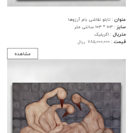
عنوان :
تابلو نقاشی بام آرزوها
سایز :
103 * 103 سانتی متر
متریال :
اکریلیک
قیمت :
785,000,000
ریال
مشاهده