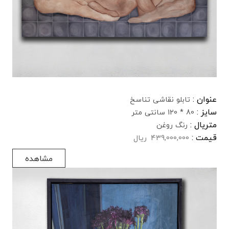
عنوان :
تابلو نقاشی تناسخ
سایز :
80 * 120 سانتی متر
متریال :
رنگ روغن
قیمت :
439,000,000
ریال
مشاهده