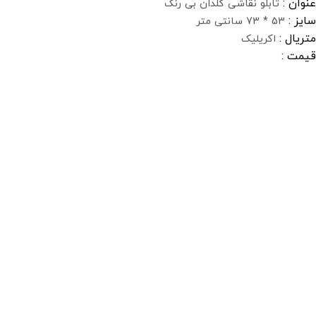
عنوان :
تابلو نقاشی گلدان بی رنگ
سایز :
53 * 73 سانتی متر
متریال :
اکریلیک
قیمت :