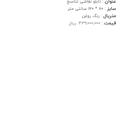
عنوان :
تابلو نقاشی تناسخ
سایز :
80 * 120 سانتی متر
متریال :
رنگ روغن
قیمت :
439,000,000
ریال