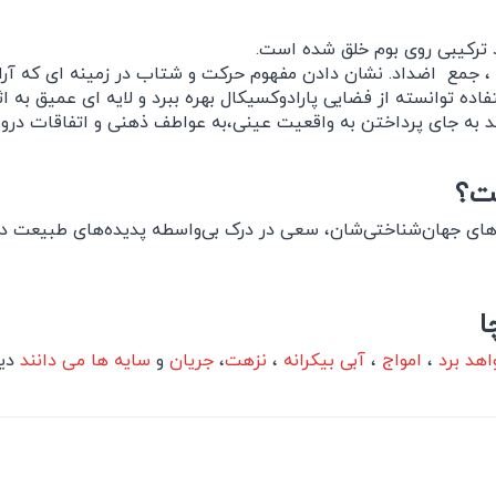
 ، جمع اضداد. نشان دادن مفهوم حرکت و شتاب در زمینه ای که آر
ده توانسته از فضایی پارادوکسیکال بهره ببرد و لایه ای عمیق به اث
جای پرداختن به واقعیت عینی،به عواطف ذهنی و اتفاقات درونی خو
ست؟
ه‌های جهان‌شناختی‌شان، سعی در درک بی‌واسطه پدیده‌های طبیعت دار
ا
واهد برد
،
امواج
،
آبی بیکرانه
،
نزهت
،
جریان
و
سایه ها می دانند
دیگ