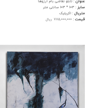
عنوان :
تابلو نقاشی بام آرزوها
سایز :
103 * 103 سانتی متر
متریال :
اکریلیک
قیمت :
785,000,000
ریال