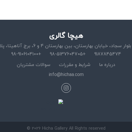
هیچا گالری
اد، خیابان بهارستان، بین بهارستان 4 و 6، برج آناهیتا، پلاک 15، واحد 11
+98-9106104100
+98-5137604705
9187845474
درباره ما
شرایط و مقررات
سوالات مشتریان
info@hichaa.com
© 2026 Hicha Gallery All Rights reserved