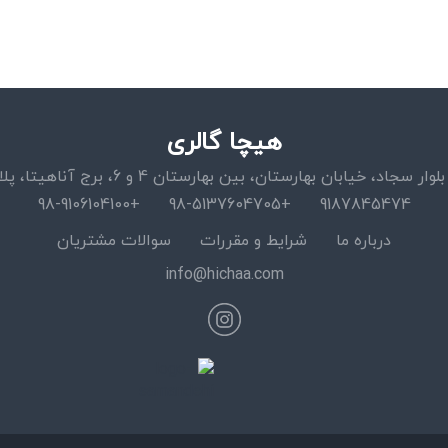
هیچا گالری
اد، خیابان بهارستان، بین بهارستان 4 و 6، برج آناهیتا، پلاک 15، واحد 11
+98-9106104100
+98-5137604705
9187845474
درباره ما
شرایط و مقررات
سوالات مشتریان
info@hichaa.com