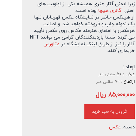
زیرا ایمنی آثار هنری همیشه یکی از اولویت های
اصلی
گالری هیچا
بوده است.
از هرعکس حاضر در نمایشگاه عکس قهرمانان تنها
یک نمونه چاپ و فروخته خواهد شد. و اصالت
هرعکس با امضای هنرمند عکاس روی عکس تأیید
می گردد. ضمنا بازدیدکنندگان گرامی می توانند NFT
آثار را نیز از طریق لینک نمایشگاه در
متاورس
خریداری کنند.
ابعاد :
عرض :
50
سانتی متر
ارتفاع :
70
سانتی متر
85,000,000
ریال
افزودن به سبد خرید
دسته:
عکس