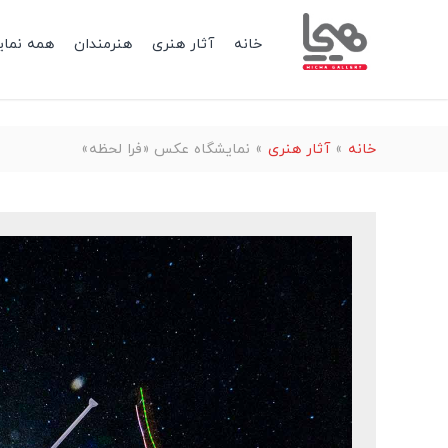
خانه
آثار هنری
هنرمندان
همه نمای
خانه
»
آثار هنری
»
نمایشگاه عکس «فرا لحظه»