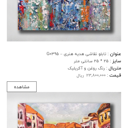
عنوان :
تابلو نقاشی هدیه هنری – G0395
سایز :
25 * 25 سانتی متر
متریال :
رنگ روغن و آکریلیک
قیمت :
23,800,000
ریال
مشاهده