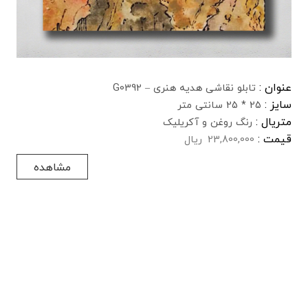
عنوان :
تابلو نقاشی هدیه هنری – G0392
سایز :
25 * 25 سانتی متر
متریال :
رنگ روغن و آکریلیک
قیمت :
23,800,000
ریال
مشاهده