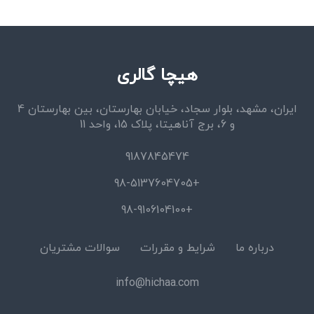
هیچا گالری
ایران، مشهد، بلوار سجاد، خیابان بهارستان، بین بهارستان 4
و 6، برج آناهیتا، پلاک 15، واحد 11
9187845474
+98-5137604705
+98-9106104100
درباره ما
شرایط و مقررات
سوالات مشتریان
info@hichaa.com