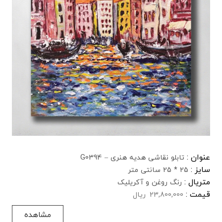
عنوان :
تابلو نقاشی هدیه هنری – G0394
سایز :
25 * 25 سانتی متر
متریال :
رنگ روغن و آکریلیک
قیمت :
23,800,000
ریال
مشاهده