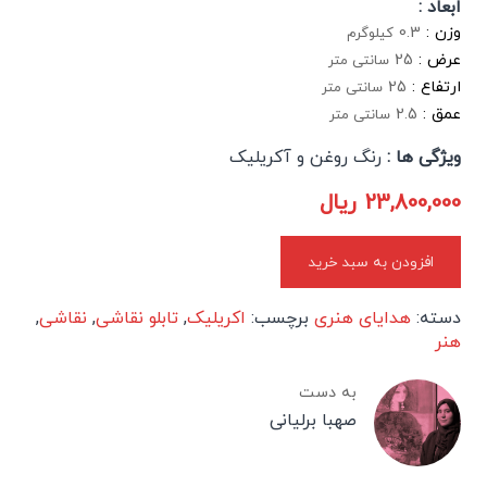
ابعاد :
وزن :
0.3
کیلوگرم
عرض :
25
سانتی متر
ارتفاع :
25
سانتی متر
عمق :
2.5
سانتی متر
ویژگی ها :
رنگ روغن و آکریلیک
23,800,000
ریال
افزودن به سبد خرید
دسته:
هدایای هنری
برچسب:
اکریلیک
,
تابلو نقاشی
,
نقاشی
,
هنر
به دست
صهبا برلیانی