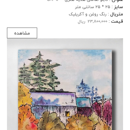
سایز :
25 * 25 سانتی متر
متریال :
رنگ روغن و آکریلیک
قیمت :
23,800,000
ریال
مشاهده