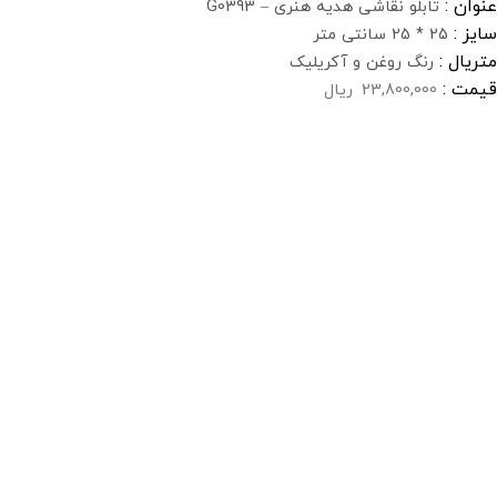
عنوان :
تابلو نقاشی هدیه هنری – G0393
سایز :
25 * 25 سانتی متر
متریال :
رنگ روغن و آکریلیک
قیمت :
23,800,000
ریال