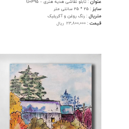
عنوان :
تابلو نقاشی هدیه هنری – G0395
سایز :
25 * 25 سانتی متر
متریال :
رنگ روغن و آکریلیک
قیمت :
23,800,000
ریال