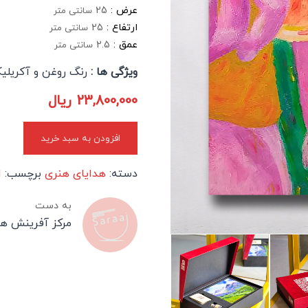
عرض :
25
سانتی متر
ارتفاع :
25
سانتی متر
عمق :
2.5
سانتی متر
ویژگی ها :
رنگ روغن و آکریلی
23,800,000
ریال
افزودن به سبد خرید
دسته:
هدایای هنری
برچسب:
ا
به دست
مرکز آفرینش ه