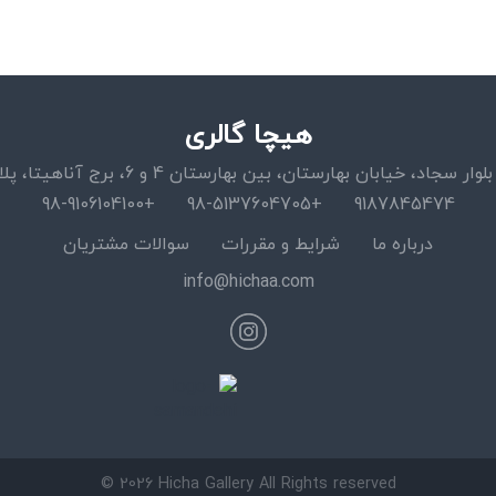
هیچا گالری
اد، خیابان بهارستان، بین بهارستان 4 و 6، برج آناهیتا، پلاک 15، واحد 11
+98-9106104100
+98-5137604705
9187845474
درباره ما
شرایط و مقررات
سوالات مشتریان
info@hichaa.com
© 2026 Hicha Gallery All Rights reserved