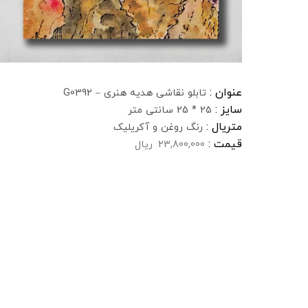
عنوان :
تابلو نقاشی هدیه هنری – G0392
سایز :
25 * 25 سانتی متر
متریال :
رنگ روغن و آکریلیک
قیمت :
23,800,000
ریال