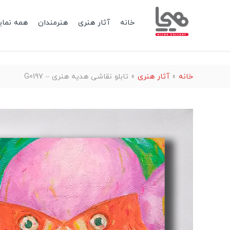
خانه
آثار هنری
هنرمندان
همه نمای
خانه
»
آثار هنری
»
تابلو نقاشی هدیه هنری – G0197