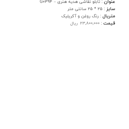
عنوان :
تابلو نقاشی هدیه هنری – G0394
سایز :
25 * 25 سانتی متر
متریال :
رنگ روغن و آکریلیک
قیمت :
23,800,000
ریال