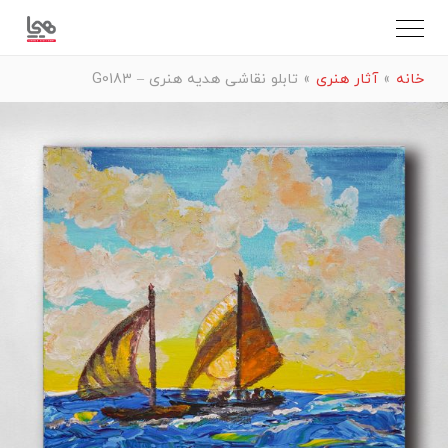
خانه
»
آثار هنری
»
تابلو نقاشی هدیه هنری – G0183