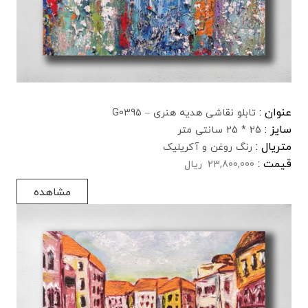
عنوان :
تابلو نقاشی هدیه هنری – G0395
سایز :
25 * 25 سانتی متر
متریال :
رنگ روغن و آکریلیک
قیمت :
23,800,000
ریال
مشاهده