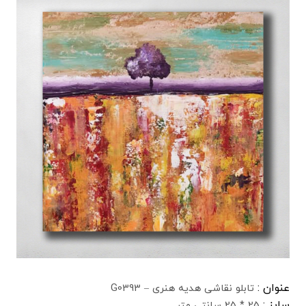
عنوان :
تابلو نقاشی هدیه هنری – G0393
سایز :
25 * 25 سانتی متر