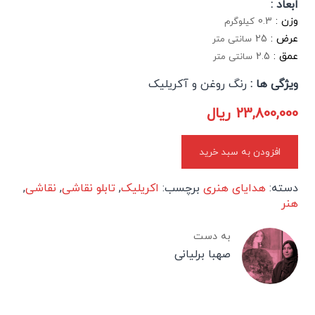
ابعاد :
وزن :
0.3
کیلوگرم
عرض :
25
سانتی متر
عمق :
2.5
سانتی متر
ویژگی ها :
رنگ روغن و آکریلیک
23,800,000
ریال
افزودن به سبد خرید
دسته:
هدایای هنری
برچسب:
اکریلیک
,
تابلو نقاشی
,
نقاشی
,
هنر
به دست
صهبا برلیانی