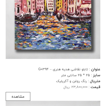
عنوان :
تابلو نقاشی هدیه هنری – G0394
سایز :
25 * 25 سانتی متر
متریال :
رنگ روغن و آکریلیک
قیمت :
23,800,000
ریال
مشاهده