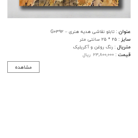
عنوان :
تابلو نقاشی هدیه هنری – G0392
سایز :
25 * 25 سانتی متر
متریال :
رنگ روغن و آکریلیک
قیمت :
23,800,000
ریال
مشاهده