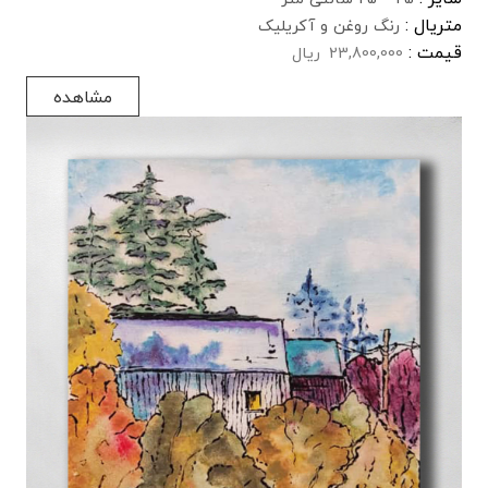
متریال :
رنگ روغن و آکریلیک
قیمت :
23,800,000
ریال
مشاهده