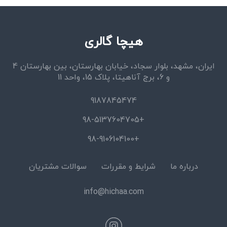
هیچا گالری
ایران، مشهد، بلوار سجاد، خیابان بهارستان، بین بهارستان 4
و 6، برج آناهیتا، پلاک 15، واحد 11
9187845474
+98-5137604705
+98-9106104100
درباره ما
شرایط و مقررات
سوالات مشتریان
info@hichaa.com