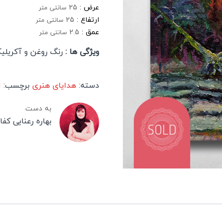
عرض :
25
سانتی متر
ارتفاع :
25
سانتی متر
عمق :
2.5
سانتی متر
ویژگی ها :
رنگ روغن و آکریلی
دسته:
هدایای هنری
برچسب:
ا
به دست
بهاره رعنایی کف