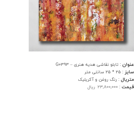
عنوان :
تابلو نقاشی هدیه هنری – G0393
سایز :
25 * 25 سانتی متر
متریال :
رنگ روغن و آکریلیک
قیمت :
23,800,000
ریال