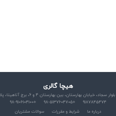
هیچا گالری
اد، خیابان بهارستان، بین بهارستان 4 و 6، برج آناهیتا، پلاک 15، واحد 11
+98-9106104100
+98-5137604705
9187845474
درباره ما
شرایط و مقررات
سوالات مشتریان