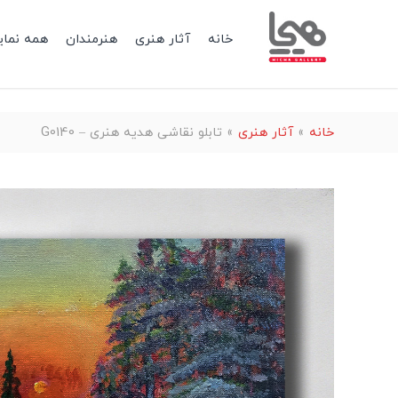
خانه
آثار هنری
هنرمندان
همه نمای
خانه
»
آثار هنری
»
تابلو نقاشی هدیه هنری – G0140