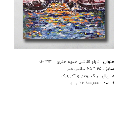
عنوان :
تابلو نقاشی هدیه هنری – G0394
سایز :
25 * 25 سانتی متر
متریال :
رنگ روغن و آکریلیک
قیمت :
23,800,000
ریال