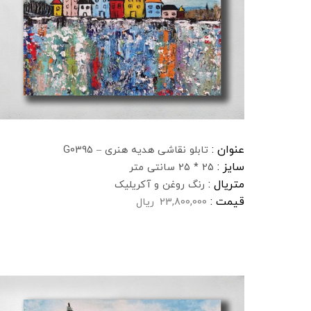
عنوان :
تابلو نقاشی هدیه هنری – G0395
سایز :
25 * 25 سانتی متر
متریال :
رنگ روغن و آکریلیک
قیمت :
23,800,000
ریال