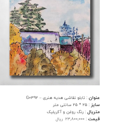
عنوان :
تابلو نقاشی هدیه هنری – G0392
سایز :
25 * 25 سانتی متر
متریال :
رنگ روغن و آکریلیک
قیمت :
23,800,000
ریال