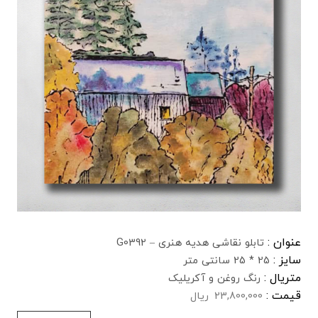
عنوان :
تابلو نقاشی هدیه هنری – G0392
سایز :
25 * 25 سانتی متر
متریال :
رنگ روغن و آکریلیک
قیمت :
23,800,000
ریال