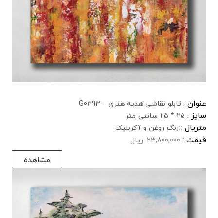
عنوان :
تابلو نقاشی هدیه هنری – G0393
سایز :
25 * 25 سانتی متر
متریال :
رنگ روغن و آکریلیک
قیمت :
23,800,000
ریال
مشاهده