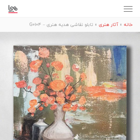
خانه
»
آثار هنری
»
تابلو نقاشی هدیه هنری – G0104