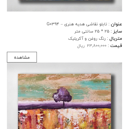
عنوان :
تابلو نقاشی هدیه هنری – G0394
سایز :
25 * 25 سانتی متر
متریال :
رنگ روغن و آکریلیک
قیمت :
23,800,000
ریال
مشاهده