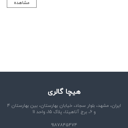
مشاهده
هیچا گالری
ایران، مشهد، بلوار سجاد، خیابان بهارستان، بین بهارستان 4
و 6، برج آناهیتا، پلاک 15، واحد 11
9187845474