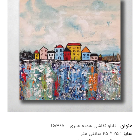
عنوان :
تابلو نقاشی هدیه هنری – G0395
سایز :
25 * 25 سانتی متر