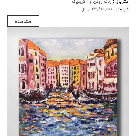
متریال :
رنگ روغن و آکریلیک
قیمت :
23,800,000
ریال
مشاهده