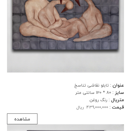
عنوان :
تابلو نقاشی تناسخ
سایز :
80 * 120 سانتی متر
متریال :
رنگ روغن
قیمت :
439,000,000
ریال
مشاهده