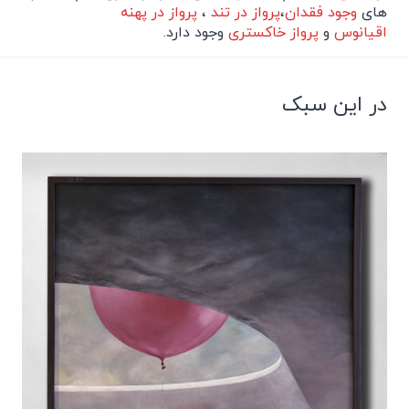
های
وجود فقدان
،
پرواز در تند
،
پرواز در پهنه
اقیانوس
و
پرواز خاکستری
وجود دارد.
در این سبک