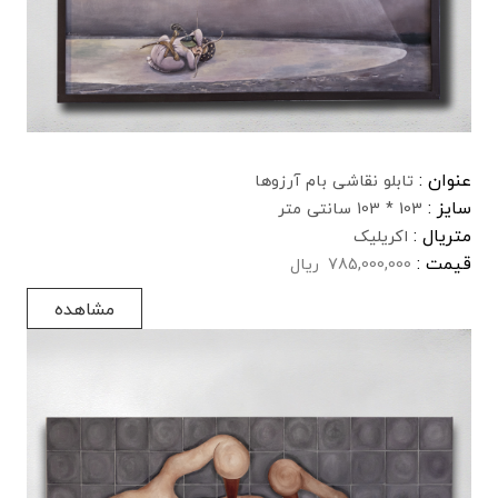
عنوان :
تابلو نقاشی بام آرزوها
سایز :
103 * 103 سانتی متر
متریال :
اکریلیک
قیمت :
785,000,000
ریال
مشاهده