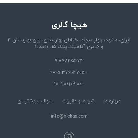
هیچا گالری
ایران، مشهد، بلوار سجاد، خیابان بهارستان، بین بهارستان 4
و 6، برج آناهیتا، پلاک 15، واحد 11
9187845474
+98-5137604705
+98-9106104100
درباره ما
شرایط و مقررات
سوالات مشتریان
info@hichaa.com