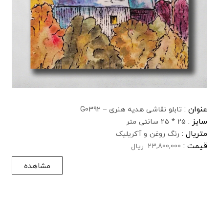
عنوان :
تابلو نقاشی هدیه هنری – G0392
سایز :
25 * 25 سانتی متر
متریال :
رنگ روغن و آکریلیک
قیمت :
23,800,000
ریال
مشاهده