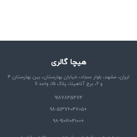
هیچا گالری
ایران، مشهد، بلوار سجاد، خیابان بهارستان، بین بهارستان 4
و 6، برج آناهیتا، پلاک 15، واحد 11
9187845474
+98-5137604705
+98-9106104100