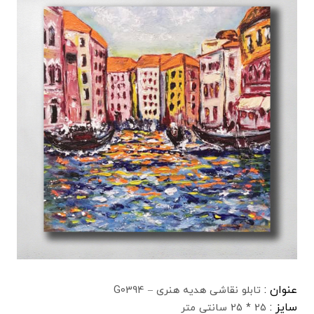
عنوان :
تابلو نقاشی هدیه هنری – G0394
سایز :
25 * 25 سانتی متر