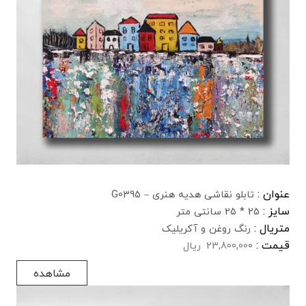
عنوان :
تابلو نقاشی هدیه هنری – G0395
سایز :
25 * 25 سانتی متر
متریال :
رنگ روغن و آکریلیک
قیمت :
23,800,000
ریال
مشاهده