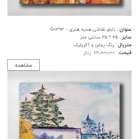
عنوان :
تابلو نقاشی هدیه هنری – G0393
سایز :
25 * 25 سانتی متر
متریال :
رنگ روغن و آکریلیک
قیمت :
23,800,000
ریال
مشاهده