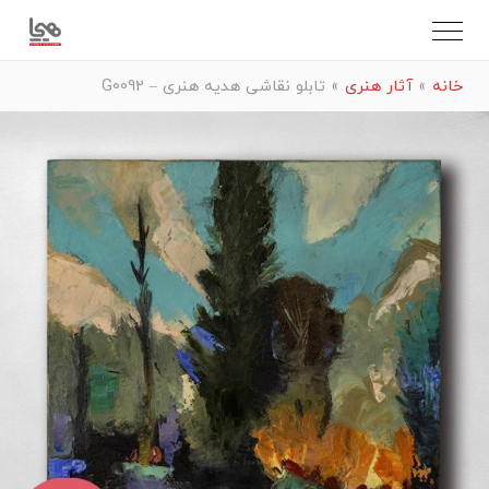
خانه
»
آثار هنری
»
تابلو نقاشی هدیه هنری – G0092