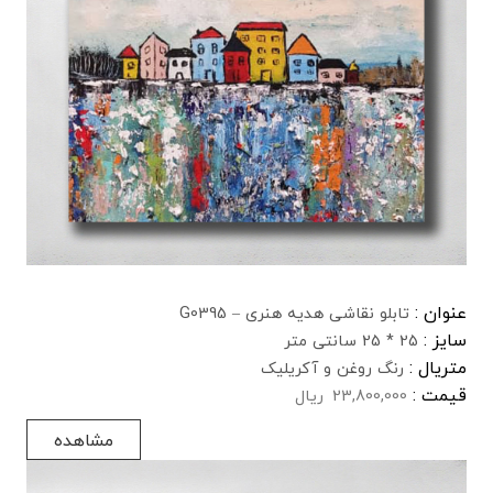
عنوان :
تابلو نقاشی هدیه هنری – G0395
سایز :
25 * 25 سانتی متر
متریال :
رنگ روغن و آکریلیک
قیمت :
23,800,000
ریال
مشاهده