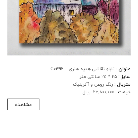
عنوان :
تابلو نقاشی هدیه هنری – G0392
سایز :
25 * 25 سانتی متر
متریال :
رنگ روغن و آکریلیک
قیمت :
23,800,000
ریال
مشاهده