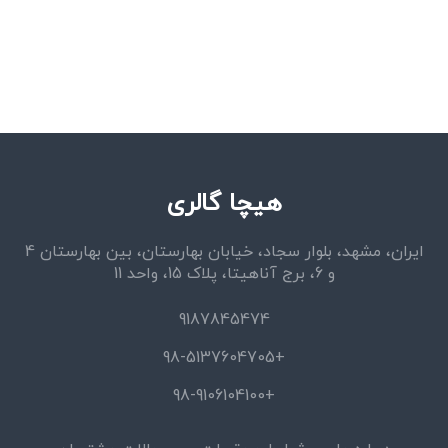
هیچا گالری
ایران، مشهد، بلوار سجاد، خیابان بهارستان، بین بهارستان 4
و 6، برج آناهیتا، پلاک 15، واحد 11
9187845474
+98-5137604705
+98-9106104100