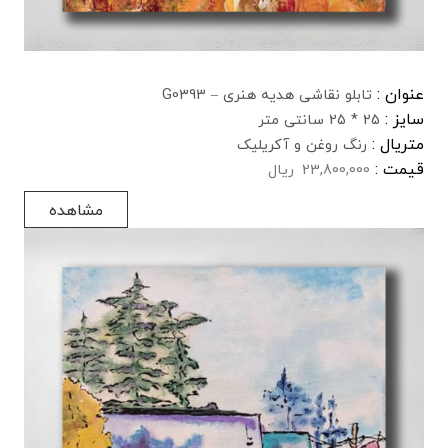
عنوان :
تابلو نقاشی هدیه هنری – G0393
سایز :
25 * 25 سانتی متر
متریال :
رنگ روغن و آکریلیک
قیمت :
23,800,000
ریال
مشاهده