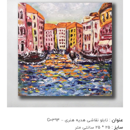
عنوان :
تابلو نقاشی هدیه هنری – G0394
سایز :
25 * 25 سانتی متر