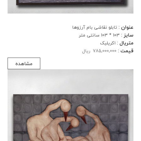
عنوان :
تابلو نقاشی بام آرزوها
سایز :
103 * 103 سانتی متر
متریال :
اکریلیک
قیمت :
785,000,000
ریال
مشاهده