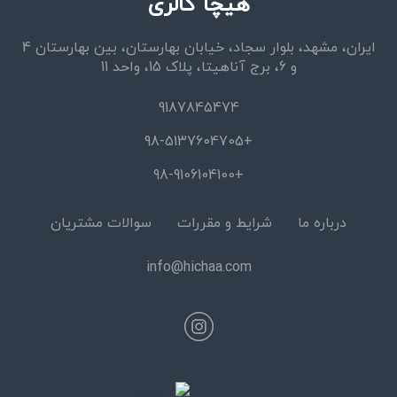
هیچا گالری
ایران، مشهد، بلوار سجاد، خیابان بهارستان، بین بهارستان 4
و 6، برج آناهیتا، پلاک 15، واحد 11
9187845474
+98-5137604705
+98-9106104100
درباره ما
شرایط و مقررات
سوالات مشتریان
info@hichaa.com