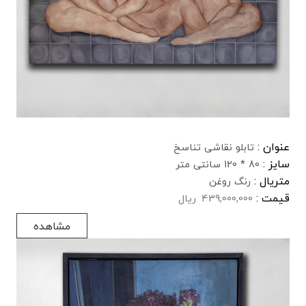
عنوان :
تابلو نقاشی تناسخ
سایز :
80 * 120 سانتی متر
متریال :
رنگ روغن
قیمت :
439,000,000
ریال
مشاهده