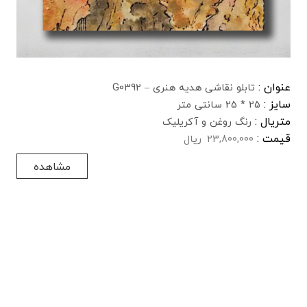
عنوان :
تابلو نقاشی هدیه هنری – G0392
سایز :
25 * 25 سانتی متر
متریال :
رنگ روغن و آکریلیک
قیمت :
23,800,000
ریال
مشاهده