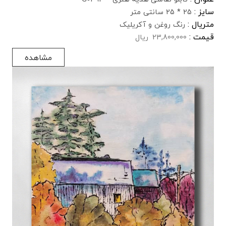
سایز :
25 * 25 سانتی متر
متریال :
رنگ روغن و آکریلیک
قیمت :
23,800,000
ریال
مشاهده