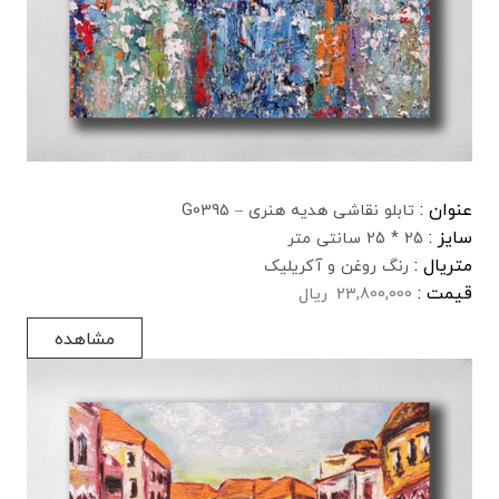
عنوان :
تابلو نقاشی هدیه هنری – G0395
سایز :
25 * 25 سانتی متر
متریال :
رنگ روغن و آکریلیک
قیمت :
23,800,000
ریال
مشاهده