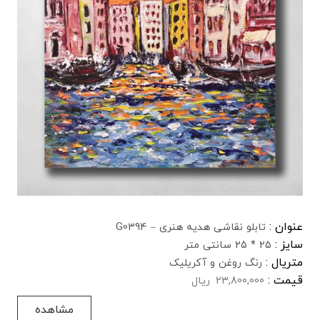
عنوان :
تابلو نقاشی هدیه هنری – G0394
سایز :
25 * 25 سانتی متر
متریال :
رنگ روغن و آکریلیک
قیمت :
23,800,000
ریال
مشاهده