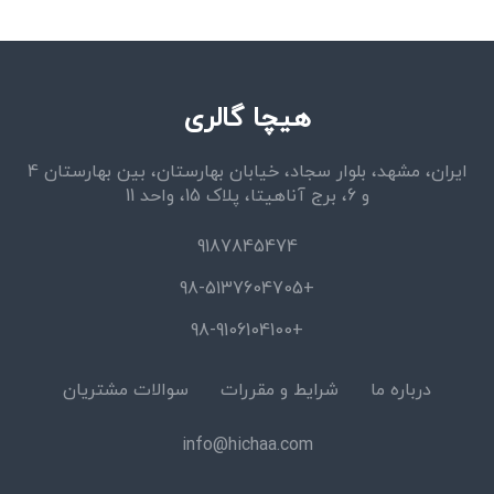
هیچا گالری
ایران، مشهد، بلوار سجاد، خیابان بهارستان، بین بهارستان 4
و 6، برج آناهیتا، پلاک 15، واحد 11
9187845474
+98-5137604705
+98-9106104100
درباره ما
شرایط و مقررات
سوالات مشتریان
info@hichaa.com