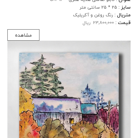
سایز :
25 * 25 سانتی متر
متریال :
رنگ روغن و آکریلیک
قیمت :
23,800,000
ریال
مشاهده