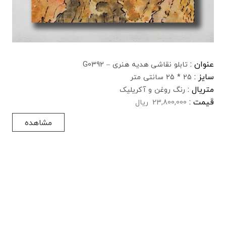
عنوان :
تابلو نقاشی هدیه هنری – G0392
سایز :
25 * 25 سانتی متر
متریال :
رنگ روغن و آکریلیک
قیمت :
23,800,000
ریال
مشاهده