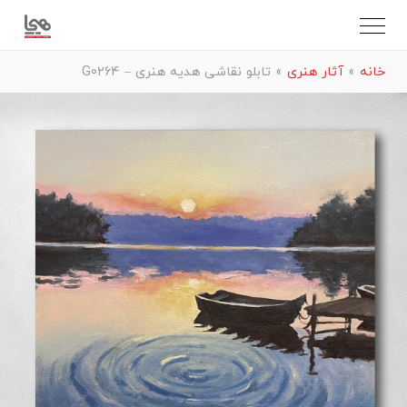
خانه
»
آثار هنری
»
تابلو نقاشی هدیه هنری – G0264