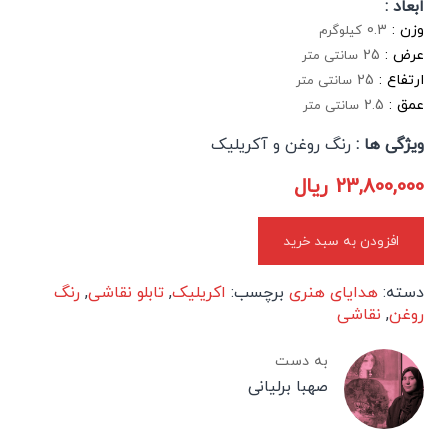
ابعاد :
وزن :
0.3
کیلوگرم
عرض :
25
سانتی متر
ارتفاع :
25
سانتی متر
عمق :
2.5
سانتی متر
ویژگی ها :
رنگ روغن و آکریلیک
23,800,000
ریال
افزودن به سبد خرید
دسته:
هدایای هنری
برچسب:
اکریلیک
,
تابلو نقاشی
,
رنگ
روغن
,
نقاشی
به دست
صهبا برلیانی