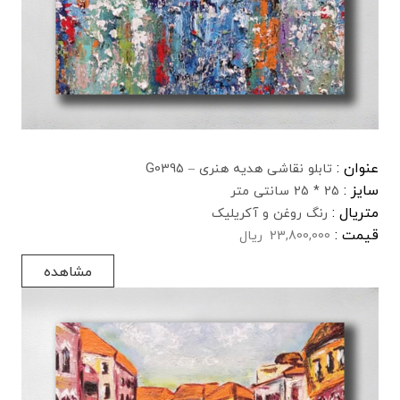
عنوان :
تابلو نقاشی هدیه هنری – G0395
سایز :
25 * 25 سانتی متر
متریال :
رنگ روغن و آکریلیک
قیمت :
23,800,000
ریال
مشاهده