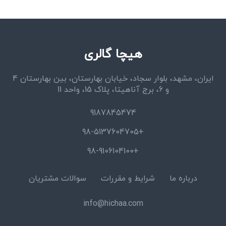
هیچا گالری
ایران، مشهد، بلوار سجاد، خیابان بهارستان، بین بهارستان 4
و 6، برج آناهیتا، پلاک 15، واحد 11
9187845474
+98-5137604705
+98-9106104100
درباره ما
شرایط و مقررات
سوالات مشتریان
info@hichaa.com