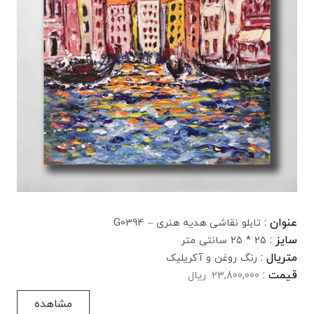
عنوان :
تابلو نقاشی هدیه هنری – G0394
سایز :
25 * 25 سانتی متر
متریال :
رنگ روغن و آکریلیک
قیمت :
23,800,000
ریال
مشاهده