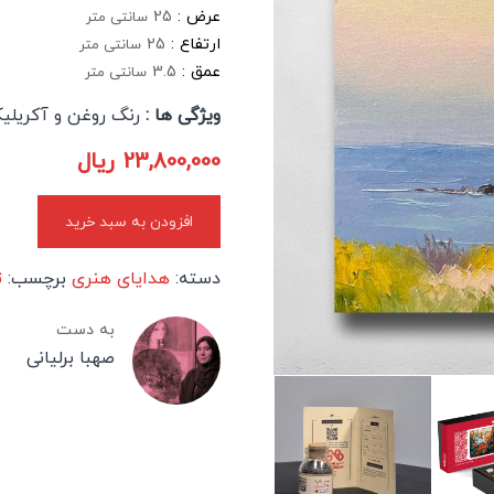
عرض :
25
سانتی متر
ارتفاع :
25
سانتی متر
عمق :
3.5
سانتی متر
ویژگی ها :
رنگ روغن و آکریلی
23,800,000
ریال
افزودن به سبد خرید
دسته:
هدایای هنری
برچسب:
ت
به دست
صهبا برلیانی