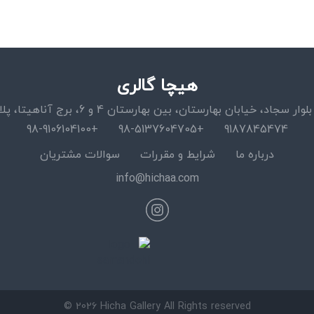
هیچا گالری
اد، خیابان بهارستان، بین بهارستان 4 و 6، برج آناهیتا، پلاک 15، واحد 11
+98-9106104100
+98-5137604705
9187845474
درباره ما
شرایط و مقررات
سوالات مشتریان
info@hichaa.com
© 2026 Hicha Gallery All Rights reserved