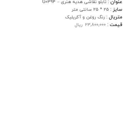
عنوان :
تابلو نقاشی هدیه هنری – G0394
سایز :
25 * 25 سانتی متر
متریال :
رنگ روغن و آکریلیک
قیمت :
23,800,000
ریال