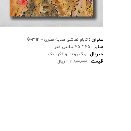
عنوان :
تابلو نقاشی هدیه هنری – G0392
سایز :
25 * 25 سانتی متر
متریال :
رنگ روغن و آکریلیک
قیمت :
23,800,000
ریال