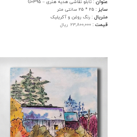
عنوان :
تابلو نقاشی هدیه هنری – G0395
سایز :
25 * 25 سانتی متر
متریال :
رنگ روغن و آکریلیک
قیمت :
23,800,000
ریال