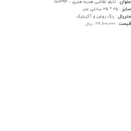
عنوان :
تابلو نقاشی هدیه هنری – G0393
سایز :
25 * 25 سانتی متر
متریال :
رنگ روغن و آکریلیک
قیمت :
23,800,000
ریال