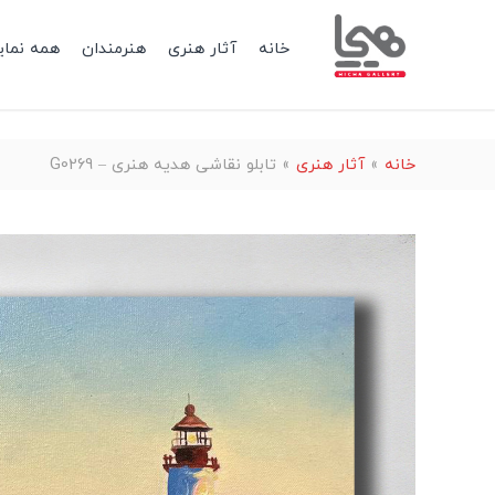
خانه
آثار هنری
هنرمندان
همه نمای
خانه
»
آثار هنری
»
تابلو نقاشی هدیه هنری – G0269