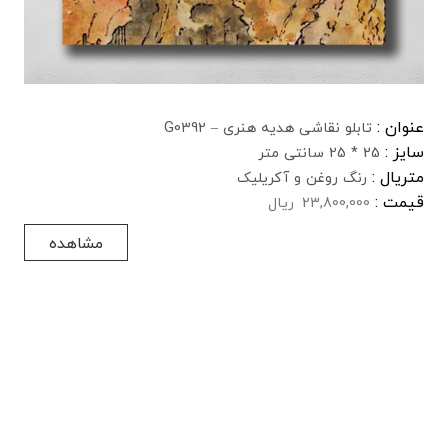
عنوان :
تابلو نقاشی هدیه هنری – G0392
سایز :
25 * 25 سانتی متر
متریال :
رنگ روغن و آکریلیک
قیمت :
23,800,000
ریال
مشاهده