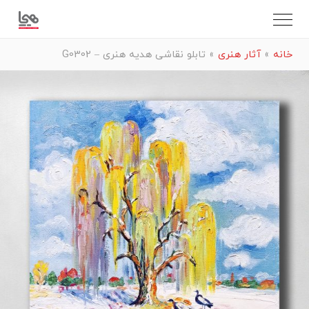
خانه
»
آثار هنری
»
تابلو نقاشی هدیه هنری – G0302