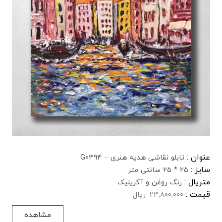
عنوان :
تابلو نقاشی هدیه هنری – G0394
سایز :
25 * 25 سانتی متر
متریال :
رنگ روغن و آکریلیک
قیمت :
23,800,000
ریال
مشاهده