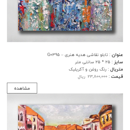
عنوان :
تابلو نقاشی هدیه هنری – G0395
سایز :
25 * 25 سانتی متر
متریال :
رنگ روغن و آکریلیک
قیمت :
23,800,000
ریال
مشاهده