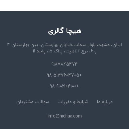
هیچا گالری
ایران، مشهد، بلوار سجاد، خیابان بهارستان، بین بهارستان 4
و 6، برج آناهیتا، پلاک 15، واحد 11
9187845474
+98-5137604705
+98-9106104100
درباره ما
شرایط و مقررات
سوالات مشتریان
info@hichaa.com