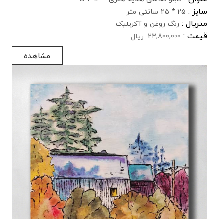
سایز :
25 * 25 سانتی متر
متریال :
رنگ روغن و آکریلیک
قیمت :
23,800,000
ریال
مشاهده