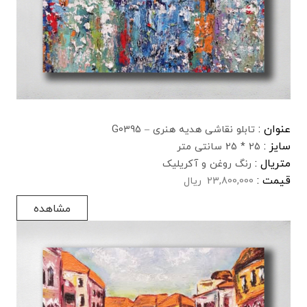
عنوان :
تابلو نقاشی هدیه هنری – G0395
سایز :
25 * 25 سانتی متر
متریال :
رنگ روغن و آکریلیک
قیمت :
23,800,000
ریال
مشاهده