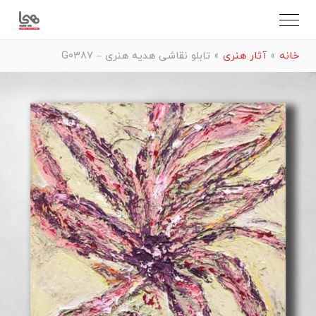
خانه
»
آثار هنری
»
تابلو نقاشی هدیه هنری – G0387