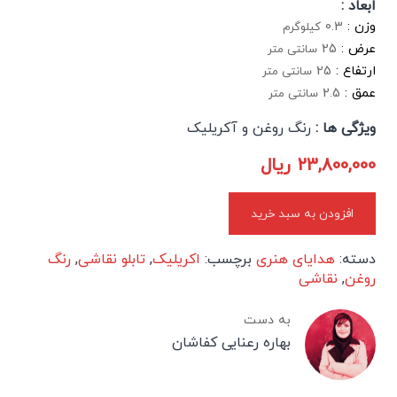
ابعاد :
وزن :
0.3
کیلوگرم
عرض :
25
سانتی متر
ارتفاع :
25
سانتی متر
عمق :
2.5
سانتی متر
ویژگی ها :
رنگ روغن و آکریلیک
23,800,000
ریال
افزودن به سبد خرید
دسته:
هدایای هنری
برچسب:
اکریلیک
,
تابلو نقاشی
,
رنگ
روغن
,
نقاشی
به دست
بهاره رعنایی کفاشان