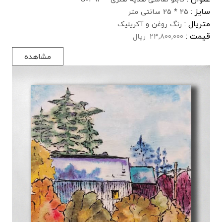
سایز :
25 * 25 سانتی متر
متریال :
رنگ روغن و آکریلیک
قیمت :
23,800,000
ریال
مشاهده