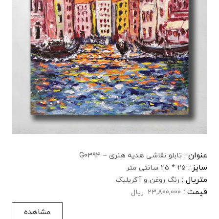
عنوان :
تابلو نقاشی هدیه هنری – G0394
سایز :
25 * 25 سانتی متر
متریال :
رنگ روغن و آکریلیک
قیمت :
23,800,000
ریال
مشاهده