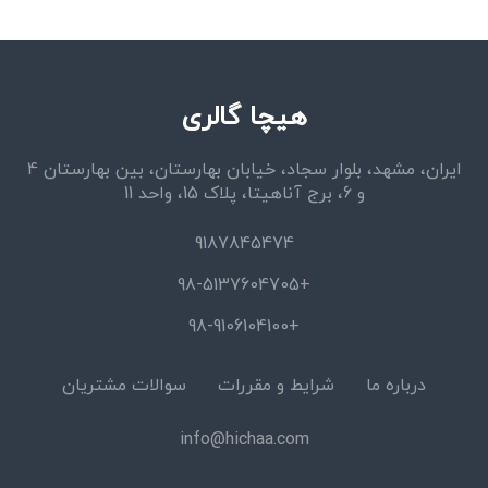
هیچا گالری
ایران، مشهد، بلوار سجاد، خیابان بهارستان، بین بهارستان 4
و 6، برج آناهیتا، پلاک 15، واحد 11
9187845474
+98-5137604705
+98-9106104100
درباره ما
شرایط و مقررات
سوالات مشتریان
info@hichaa.com