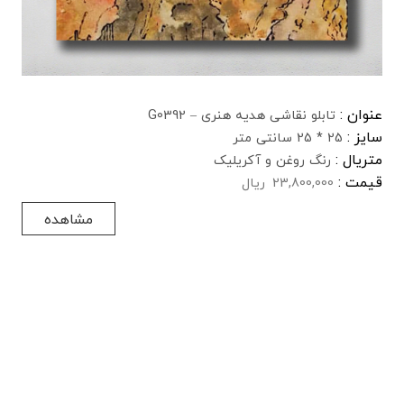
عنوان :
تابلو نقاشی هدیه هنری – G0392
سایز :
25 * 25 سانتی متر
متریال :
رنگ روغن و آکریلیک
قیمت :
23,800,000
ریال
مشاهده