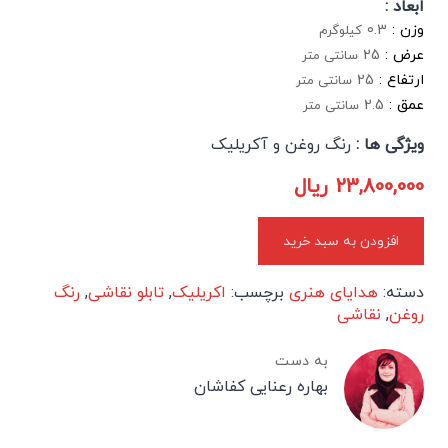
ابعاد :
وزن :
0.3
کیلوگرم
عرض :
25
سانتی متر
ارتفاع :
25
سانتی متر
عمق :
2.5
سانتی متر
ویژگی ها :
رنگ روغن و آکریلیک
23,800,000
ریال
افزودن به سبد خرید
دسته:
هدایای هنری
برچسب:
اکریلیک
,
تابلو نقاشی
,
رنگ
روغن
,
نقاشی
به دست
بهاره رعنایی کفاشان