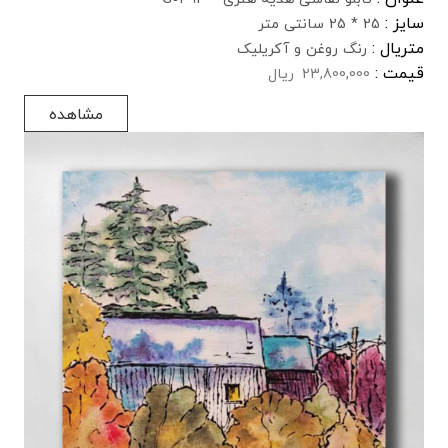
سایز :
25 * 25 سانتی متر
متریال :
رنگ روغن و آکریلیک
قیمت :
23,800,000
ریال
مشاهده