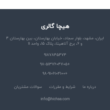
هیچا گالری
ایران، مشهد، بلوار سجاد، خیابان بهارستان، بین بهارستان 4
و 6، برج آناهیتا، پلاک 15، واحد 11
9187845474
+98-5137604705
+98-9106104100
درباره ما
شرایط و مقررات
سوالات مشتریان
info@hichaa.com