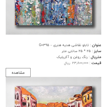
عنوان :
تابلو نقاشی هدیه هنری – G0395
سایز :
25 * 25 سانتی متر
متریال :
رنگ روغن و آکریلیک
قیمت :
23,800,000
ریال
مشاهده