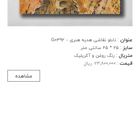
عنوان :
تابلو نقاشی هدیه هنری – G0392
سایز :
25 * 25 سانتی متر
متریال :
رنگ روغن و آکریلیک
قیمت :
23,800,000
ریال
مشاهده