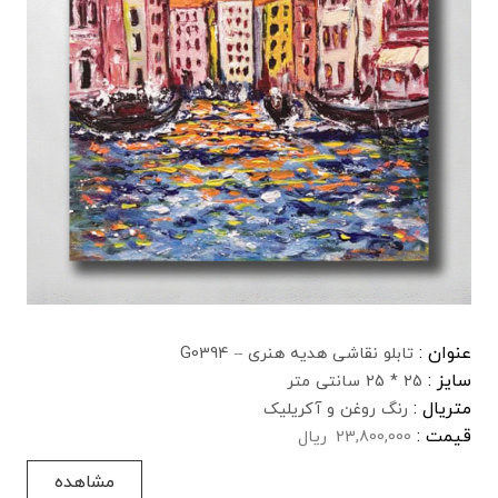
عنوان :
تابلو نقاشی هدیه هنری – G0394
سایز :
25 * 25 سانتی متر
متریال :
رنگ روغن و آکریلیک
قیمت :
23,800,000
ریال
مشاهده