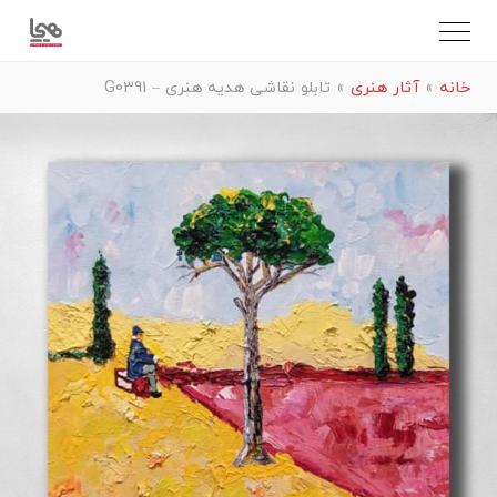
خانه
»
آثار هنری
»
تابلو نقاشی هدیه هنری – G0391