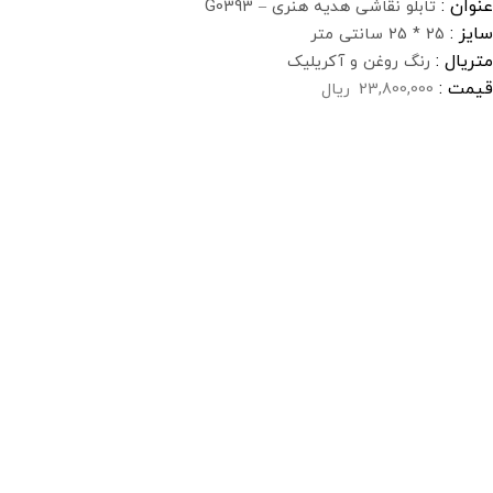
عنوان :
تابلو نقاشی هدیه هنری – G0393
سایز :
25 * 25 سانتی متر
متریال :
رنگ روغن و آکریلیک
قیمت :
23,800,000
ریال