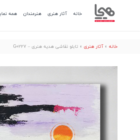
خانه
آثار هنری
هنرمندان
همه نمای
خانه
»
آثار هنری
»
تابلو نقاشی هدیه هنری – G0227