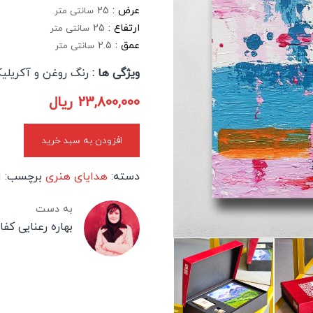
عرض :
25
سانتی متر
ارتفاع :
25
سانتی متر
عمق :
2.5
سانتی متر
ویژگی ها :
رنگ روغن و آکریلی
23,800,000
ریال
افزودن به سبد خرید
دسته:
هدایای هنری
برچسب:
ا
به دست
بهاره رعنایی کف