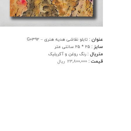
عنوان :
تابلو نقاشی هدیه هنری – G0392
سایز :
25 * 25 سانتی متر
متریال :
رنگ روغن و آکریلیک
قیمت :
23,800,000
ریال