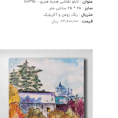
عنوان :
تابلو نقاشی هدیه هنری – G0395
سایز :
25 * 25 سانتی متر
متریال :
رنگ روغن و آکریلیک
قیمت :
23,800,000
ریال