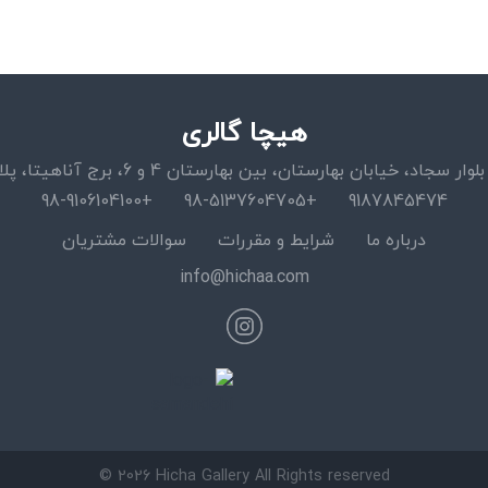
هیچا گالری
اد، خیابان بهارستان، بین بهارستان 4 و 6، برج آناهیتا، پلاک 15، واحد 11
+98-9106104100
+98-5137604705
9187845474
درباره ما
شرایط و مقررات
سوالات مشتریان
info@hichaa.com
© 2026 Hicha Gallery All Rights reserved