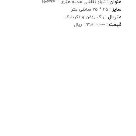
عنوان :
تابلو نقاشی هدیه هنری – G0394
سایز :
25 * 25 سانتی متر
متریال :
رنگ روغن و آکریلیک
قیمت :
23,800,000
ریال