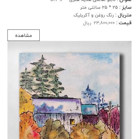
سایز :
25 * 25 سانتی متر
متریال :
رنگ روغن و آکریلیک
قیمت :
23,800,000
ریال
مشاهده