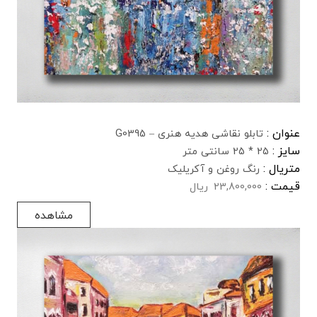
عنوان :
تابلو نقاشی هدیه هنری – G0395
سایز :
25 * 25 سانتی متر
متریال :
رنگ روغن و آکریلیک
قیمت :
23,800,000
ریال
مشاهده