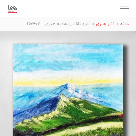
خانه
»
آثار هنری
»
تابلو نقاشی هدیه هنری – G0307