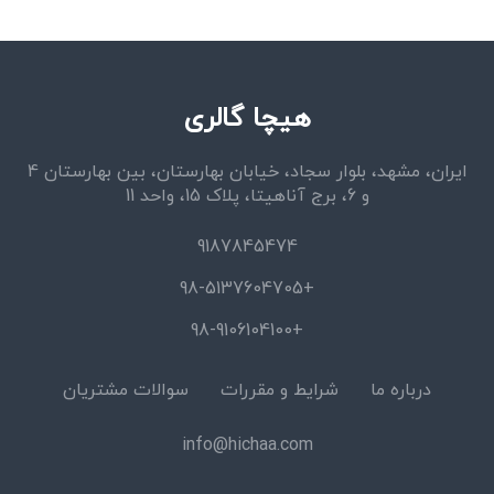
هیچا گالری
ایران، مشهد، بلوار سجاد، خیابان بهارستان، بین بهارستان 4
و 6، برج آناهیتا، پلاک 15، واحد 11
9187845474
+98-5137604705
+98-9106104100
درباره ما
شرایط و مقررات
سوالات مشتریان
info@hichaa.com