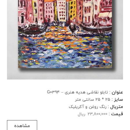
عنوان :
تابلو نقاشی هدیه هنری – G0394
سایز :
25 * 25 سانتی متر
متریال :
رنگ روغن و آکریلیک
قیمت :
23,800,000
ریال
مشاهده