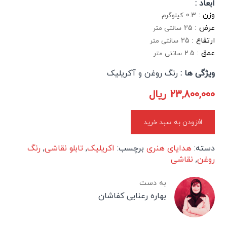
ابعاد :
وزن :
0.3
کیلوگرم
عرض :
25
سانتی متر
ارتفاع :
25
سانتی متر
عمق :
2.5
سانتی متر
ویژگی ها :
رنگ روغن و آکریلیک
23,800,000
ریال
افزودن به سبد خرید
دسته:
هدایای هنری
برچسب:
اکریلیک
,
تابلو نقاشی
,
رنگ
روغن
,
نقاشی
به دست
بهاره رعنایی کفاشان