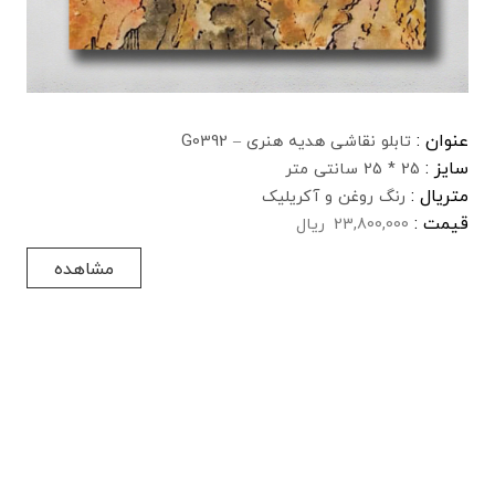
عنوان :
تابلو نقاشی هدیه هنری – G0392
سایز :
25 * 25 سانتی متر
متریال :
رنگ روغن و آکریلیک
قیمت :
23,800,000
ریال
مشاهده