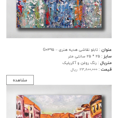
عنوان :
تابلو نقاشی هدیه هنری – G0395
سایز :
25 * 25 سانتی متر
متریال :
رنگ روغن و آکریلیک
قیمت :
23,800,000
ریال
مشاهده