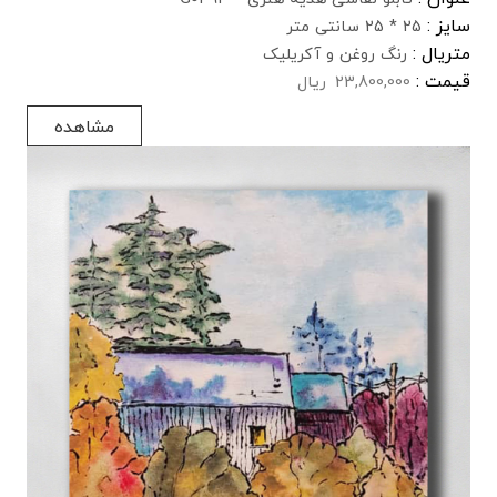
سایز :
25 * 25 سانتی متر
متریال :
رنگ روغن و آکریلیک
قیمت :
23,800,000
ریال
مشاهده