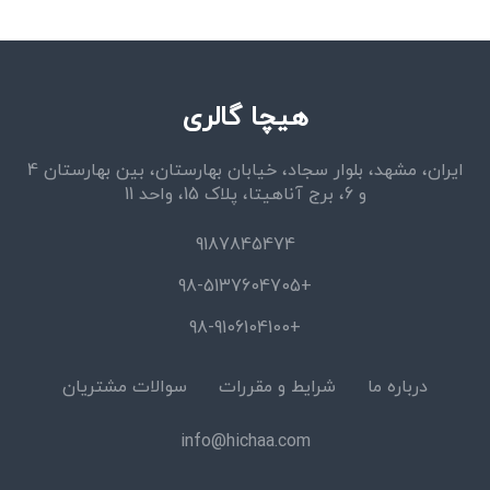
هیچا گالری
ایران، مشهد، بلوار سجاد، خیابان بهارستان، بین بهارستان 4
و 6، برج آناهیتا، پلاک 15، واحد 11
9187845474
+98-5137604705
+98-9106104100
درباره ما
شرایط و مقررات
سوالات مشتریان
info@hichaa.com