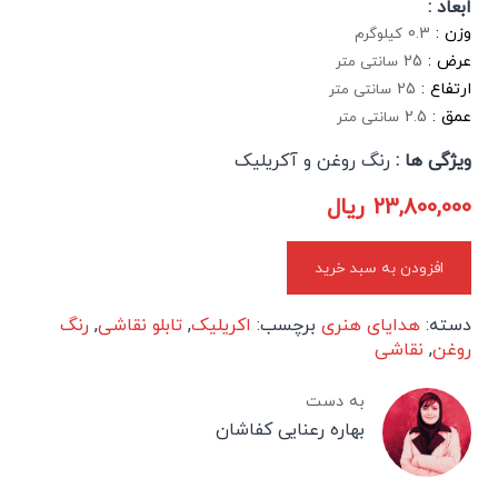
ابعاد :
وزن :
0.3
کیلوگرم
عرض :
25
سانتی متر
ارتفاع :
25
سانتی متر
عمق :
2.5
سانتی متر
ویژگی ها :
رنگ روغن و آکریلیک
23,800,000
ریال
افزودن به سبد خرید
دسته:
هدایای هنری
برچسب:
اکریلیک
,
تابلو نقاشی
,
رنگ
روغن
,
نقاشی
به دست
بهاره رعنایی کفاشان