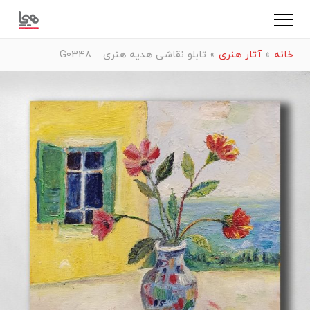
خانه
»
آثار هنری
»
تابلو نقاشی هدیه هنری – G0348