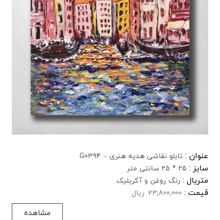
عنوان :
تابلو نقاشی هدیه هنری – G0394
سایز :
25 * 25 سانتی متر
متریال :
رنگ روغن و آکریلیک
قیمت :
23,800,000
ریال
مشاهده