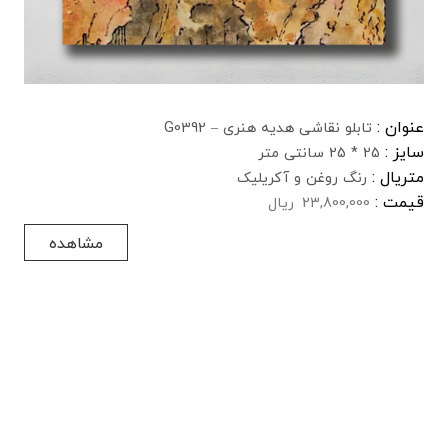
عنوان :
تابلو نقاشی هدیه هنری – G0392
سایز :
25 * 25 سانتی متر
متریال :
رنگ روغن و آکریلیک
قیمت :
23,800,000
ریال
مشاهده