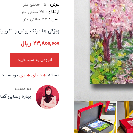
عرض :
25
سانتی متر
ارتفاع :
25
سانتی متر
عمق :
2.5
سانتی متر
ویژگی ها :
رنگ روغن و آکریلی
23,800,000
ریال
افزودن به سبد خرید
دسته:
هدایای هنری
برچسب:
ا
به دست
بهاره رعنایی کف