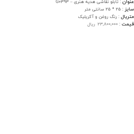
عنوان :
تابلو نقاشی هدیه هنری – G0393
سایز :
25 * 25 سانتی متر
متریال :
رنگ روغن و آکریلیک
قیمت :
23,800,000
ریال