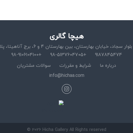
هیچا گالری
اد، خیابان بهارستان، بین بهارستان 4 و 6، برج آناهیتا، پلاک 15، واحد 11
+98-9106104100
+98-5137604705
9187845474
درباره ما
شرایط و مقررات
سوالات مشتریان
info@hichaa.com
© 2026 Hicha Gallery All Rights reserved