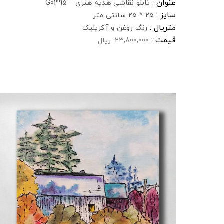
عنوان :
تابلو نقاشی هدیه هنری – G0395
سایز :
25 * 25 سانتی متر
متریال :
رنگ روغن و آکریلیک
قیمت :
23,800,000
ریال