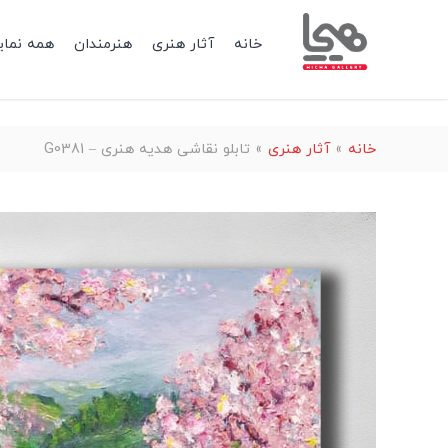
خانه
آثار هنری
هنرمندان
همه نمای
خانه
»
آثار هنری
»
تابلو نقاشی هدیه هنری – G0381