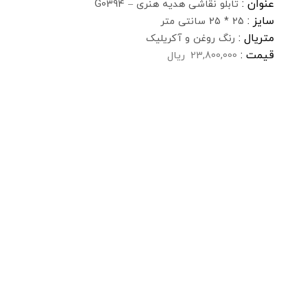
عنوان :
تابلو نقاشی هدیه هنری – G0394
سایز :
25 * 25 سانتی متر
متریال :
رنگ روغن و آکریلیک
قیمت :
23,800,000
ریال