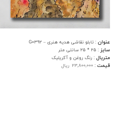
عنوان :
تابلو نقاشی هدیه هنری – G0392
سایز :
25 * 25 سانتی متر
متریال :
رنگ روغن و آکریلیک
قیمت :
23,800,000
ریال