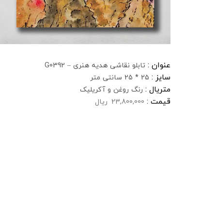
عنوان :
تابلو نقاشی هدیه هنری – G0392
سایز :
25 * 25 سانتی متر
متریال :
رنگ روغن و آکریلیک
قیمت :
23,800,000
ریال