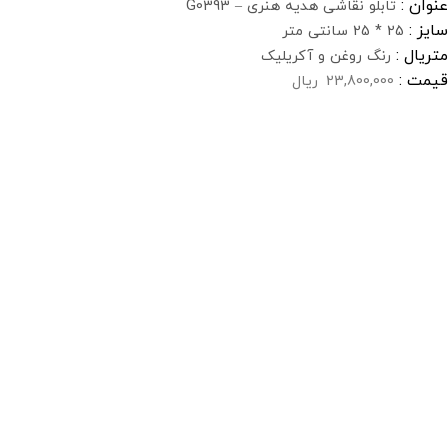
عنوان :
تابلو نقاشی هدیه هنری – G0393
سایز :
25 * 25 سانتی متر
متریال :
رنگ روغن و آکریلیک
قیمت :
23,800,000
ریال