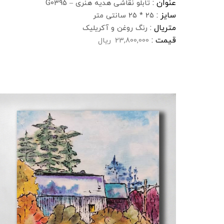
عنوان :
تابلو نقاشی هدیه هنری – G0395
سایز :
25 * 25 سانتی متر
متریال :
رنگ روغن و آکریلیک
قیمت :
23,800,000
ریال