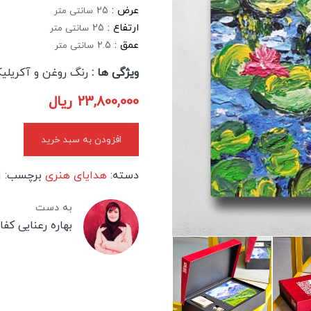
عرض :
25
سانتی متر
ارتفاع :
25
سانتی متر
عمق :
2.5
سانتی متر
ویژگی ها :
رنگ روغن و آکریلی
23,800,000
ریال
افزودن به سبد خرید
دسته:
هدایای هنری
برچسب:
ا
به دست
بهاره رعنایی کف