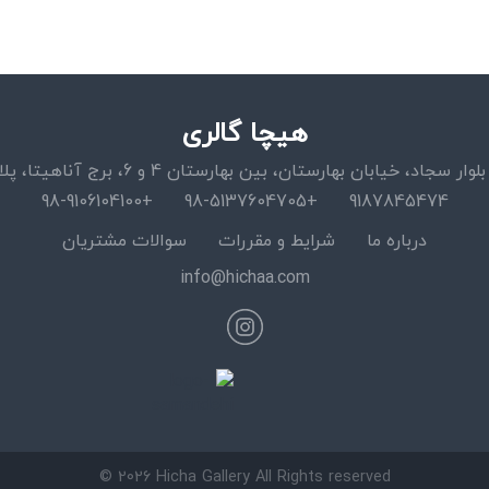
هیچا گالری
اد، خیابان بهارستان، بین بهارستان 4 و 6، برج آناهیتا، پلاک 15، واحد 11
+98-9106104100
+98-5137604705
9187845474
درباره ما
شرایط و مقررات
سوالات مشتریان
info@hichaa.com
© 2026 Hicha Gallery All Rights reserved