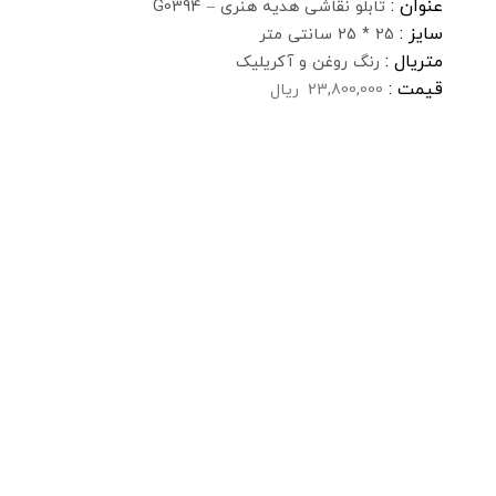
عنوان :
تابلو نقاشی هدیه هنری – G0394
سایز :
25 * 25 سانتی متر
متریال :
رنگ روغن و آکریلیک
قیمت :
23,800,000
ریال